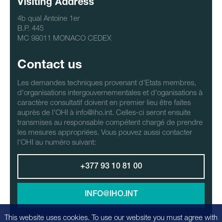
Visiting Address
4b qual Antoine 1er
B.P. 445
MC 98011 MONACO CEDEX
Contact us
Les demandes techniques provenant d'Etats membres,
d'organisations intergouvernementales et d'oganisations à
caractère consultatif doivent en premier lieu être faites
auprès de l'OHI à info@iho.int. Celles-ci seront ensuite
transmises au responsable compétent chargé de prendre
les mesures appropriées. Vous pouvez aussi contacter
l'OHI au numéro suivant:
+377 93 10 81 00
INFO@IHO.INT
This website uses cookies. To use our website you must agree with