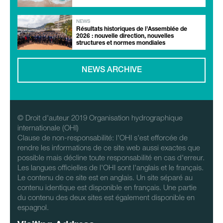
NEWS
Résultats historiques de l’Assemblée de
2026 : nouvelle direction, nouvelles
structures et normes mondiales
NEWS ARCHIVE
© Droit d'auteur 2019 Organisation hydrographique
internationale (OHI)
Clause de non-responsabilité: l'OHI s'est efforcée de
rendre les informations de ce site web aussi exactes que
possible mais décline toute responsabilité en cas d'erreur.
Les langues officielles de l'OHI sont l'anglais et le français.
Le contenu de ce site est en anglais. Un site séparé au
contenu identique est disponible en français. Une partie
du contenu des deux sites est également disponible en
espagnol.