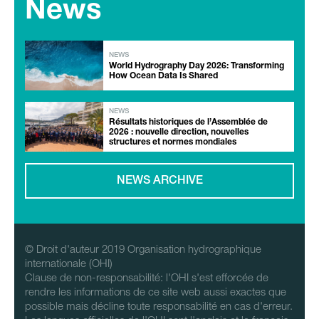
News
NEWS
World Hydrography Day 2026: Transforming
How Ocean Data Is Shared
NEWS
Résultats historiques de l’Assemblée de
2026 : nouvelle direction, nouvelles
structures et normes mondiales
NEWS ARCHIVE
© Droit d'auteur 2019 Organisation hydrographique
internationale (OHI)
Clause de non-responsabilité: l'OHI s'est efforcée de
rendre les informations de ce site web aussi exactes que
possible mais décline toute responsabilité en cas d'erreur.