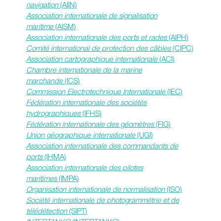
navigation
(AIIN)
Association internationale de signalisation
maritime
(AISM)
Association internationale des ports et rades
(AIPH)
Comité international de protection des câbles
(CIPC)
Association cartographique internationale
(ACI)
Chambre internationale de la marine
marchande
(ICS)
Commission Electrotechnique Internationale
(IEC)
Fédération internationale des sociétés
hydrographiques
(IFHS)
Fédération internationale des géomètres
(FIG)
Union géographique internationale
(UGI)
Association internationale des commandants de
ports
(IHMA)
Association internationale des pilotes
maritimes
(IMPA)
Organisation internationale de normalisation
(ISO)
Société internationale de photogrammétrie et de
télédétection
(SIPT)