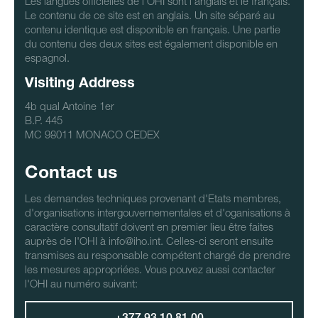
Les langues officielles de l'OHI sont l'anglais et le français.
Le contenu de ce site est en anglais. Un site séparé au
contenu identique est disponible en français. Une partie
du contenu des deux sites est également disponible en
espagnol.
Visiting Address
4b qual Antoine 1er
B.P. 445
MC 98011 MONACO CEDEX
Contact us
Les demandes techniques provenant d'Etats membres,
d'organisations intergouvernementales et d'oganisations à
caractère consultatif doivent en premier lieu être faites
auprès de l'OHI à info@iho.int. Celles-ci seront ensuite
transmises au responsable compétent chargé de prendre
les mesures appropriées. Vous pouvez aussi contacter
l'OHI au numéro suivant: