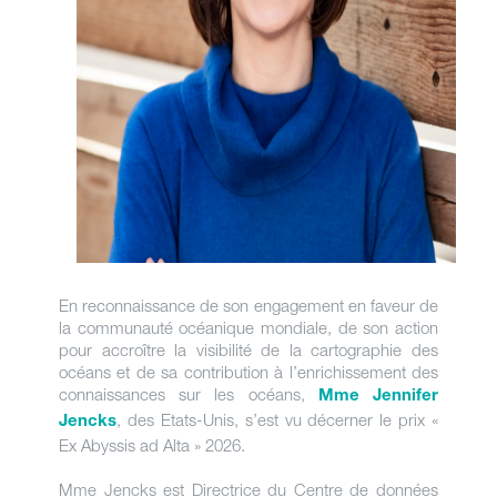
En reconnaissance de son engagement en faveur de
la communauté océanique mondiale, de son action
pour accroître la visibilité de la cartographie des
océans et de sa contribution à l’enrichissement des
connaissances sur les océans,
Mme Jennifer
, des Etats-Unis, s’est vu décerner le prix «
Jencks
Ex Abyssis ad Alta » 2026.
Mme Jencks est Directrice du Centre de données