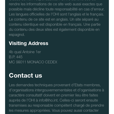
rendre les informations de ce site web aussi exactes que
possible mais décline toute responsabilité en cas d'erreur.
Les langues officielles de l'OHI sont l'anglais et le français.
Le contenu de ce site est en anglais. Un site séparé au
contenu identique est disponible en français. Une partie
du contenu des deux sites est également disponible en
espagnol.
Visiting Address
4b qual Antoine 1er
B.P. 445
MC 98011 MONACO CEDEX
Contact us
Les demandes techniques provenant d'Etats membres,
d'organisations intergouvernementales et d'oganisations à
caractère consultatif doivent en premier lieu être faites
auprès de l'OHI à info@iho.int. Celles-ci seront ensuite
transmises au responsable compétent chargé de prendre
les mesures appropriées. Vous pouvez aussi contacter