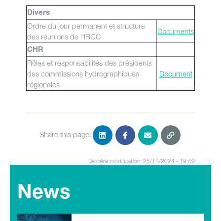
Divers
Ordre du jour permanent et structure
Documents
des réunions de l'IRCC
CHR
Rôles et responsabilités des présidents
des commissions hydrographiques
Document
régionales
Share this page:
Dernière modification: 25/11/2024 - 19:49
News