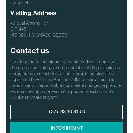
espagnol.
Visiting Address
4b qual Antoine 1er
B.P. 445
MC 98011 MONACO CEDEX
Contact us
Les demandes techniques provenant d'Etats membres,
d'organisations intergouvernementales et d'oganisations à
caractère consultatif doivent en premier lieu être faites
auprès de l'OHI à info@iho.int. Celles-ci seront ensuite
transmises au responsable compétent chargé de prendre
les mesures appropriées. Vous pouvez aussi contacter
l'OHI au numéro suivant:
+377 93 10 81 00
INFO@IHO.INT