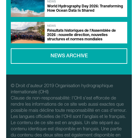
NEWS
World Hydrography Day 2026: Transforming
How Ocean Data Is Shared
NEWS
Résultats historiques de l’Assemblée de
2026 : nouvelle direction, nouvelles
structures et normes mondiales
NEWS ARCHIVE
© Droit d'auteur 2019 Organisation hydrographique
internationale (OHI)
Clause de non-responsabilité: l'OHI s'est efforcée de
rendre les informations de ce site web aussi exactes que
possible mais décline toute responsabilité en cas d'erreur.
Les langues officielles de l'OHI sont l'anglais et le français.
Le contenu de ce site est en anglais. Un site séparé au
contenu identique est disponible en français. Une partie
du contenu des deux sites est également disponible en