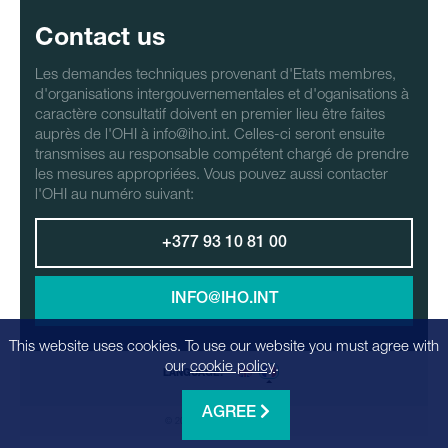
Contact us
Les demandes techniques provenant d'Etats membres,
d'organisations intergouvernementales et d'oganisations à
caractère consultatif doivent en premier lieu être faites
auprès de l'OHI à info@iho.int. Celles-ci seront ensuite
transmises au responsable compétent chargé de prendre
les mesures appropriées. Vous pouvez aussi contacter
l'OHI au numéro suivant:
+377 93 10 81 00
INFO@IHO.INT
This website uses cookies. To use our website you must agree with
our
cookie policy
.
LANGUAGE:
AGREE
© 2026 - Realization
Factrics