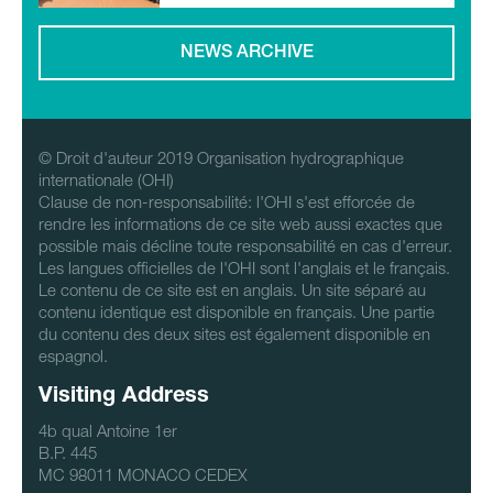
NEWS ARCHIVE
© Droit d'auteur 2019 Organisation hydrographique
internationale (OHI)
Clause de non-responsabilité: l'OHI s'est efforcée de
rendre les informations de ce site web aussi exactes que
possible mais décline toute responsabilité en cas d'erreur.
Les langues officielles de l'OHI sont l'anglais et le français.
Le contenu de ce site est en anglais. Un site séparé au
contenu identique est disponible en français. Une partie
du contenu des deux sites est également disponible en
espagnol.
Visiting Address
4b qual Antoine 1er
B.P. 445
MC 98011 MONACO CEDEX