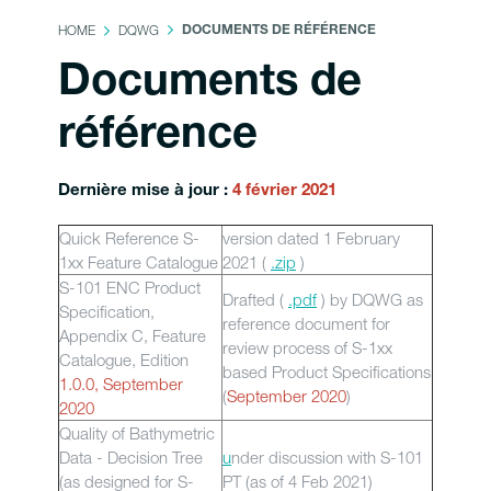
HOME
DQWG
DOCUMENTS DE RÉFÉRENCE
Documents de
référence
Dernière mise à jour
:
4 février 2021
Quick Reference S-
version dated 1 February
1xx Feature Catalogue
2021 (
.zip
)
S-101 ENC Product
Drafted (
.pdf
) by DQWG as
Specification,
reference document for
Appendix C, Feature
review process of S-1xx
Catalogue, Edition
based Product Specifications
1.0.0, September
(
September 2020
)
2020
Quality of Bathymetric
Data - Decision Tree
u
nder discussion with S-101
(as designed for S-
PT (as of 4 Feb 2021)