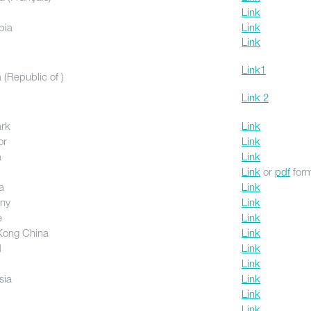
Link
bia
Link
Link
Link1
 (Republic of )
Link 2
rk
Link
or
Link
a
Link
Link
or
pdf
for
a
Link
ny
Link
e
Link
Kong China
Link
d
Link
Link
sia
Link
Link
Link