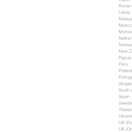
Korea (
Latvia
Malays
Mexic
Moroc
Nether
Norwa
New Z
Papua
Peru
Poland
Portug
Singap
South 
Spain
Swede
Thaila
Ukrain
UK (Do
UK (Onl