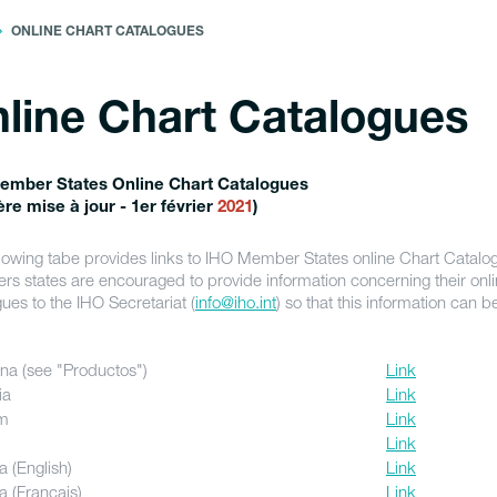
ONLINE CHART CATALOGUES
line Chart Catalogues
ember States Online Chart Catalogues
ère mise à jour - 1er février
2021
)
llowing tabe provides links to IHO Member States online Chart Catalo
s states are encouraged to provide information concerning their onli
ues to the IHO Secretariat (
info@iho.int
) so that this information can 
.
ina (see "Productos")
Link
ia
Link
um
Link
Link
 (English)
Link
 (Français)
Link