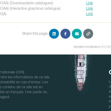
OAA) (Downloadable catalogues)
Link
OAA) (Interactive graphical catalogue)
Link
NGA)
Link
Share this page:
Dernière modification: 21/10
nationale (OHI)
ndre les informations de ce site
L
nsabilité en cas d'erreur. Les
d
 Le contenu de ce site est en
à
ble en français. Une partie du
a
pagnol.
t
p