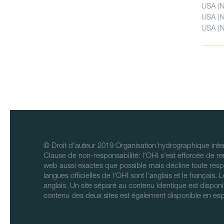
USA (N
USA (N
USA (
© Droit d'auteur 2019 Organisation hydrographique inter
Clause de non-responsabilité: l'OHI s'est efforcée de re
web aussi exactes que possible mais décline toute respo
langues officielles de l'OHI sont l'anglais et le français.
anglais. Un site séparé au contenu identique est disponi
contenu des deux sites est également disponible en es