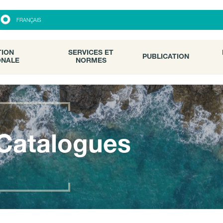
ON
SERVICES ET
PUBLICATION
FRANÇAIS
ALE
NORMES
TION
SERVICES ET
PUBLICATION
ONALE
NORMES
Catalogues