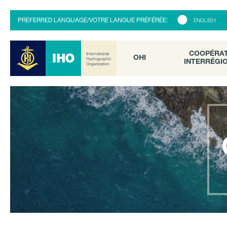
COOPÉRATI
OHI
PREFERRED LANGUAGE/VOTRE LANGUE PRÉFÉRÉE:
ENGLISH
INTERRÉGION
COOPÉRA
OHI
INTERRÉGI