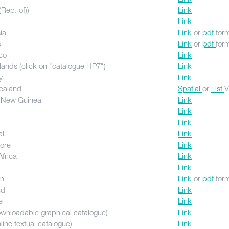
Rep. of))
Link
Link
ia
Link
or
pdf
for
o
Link
or
pdf
for
co
Link
lands (click on "catalogue HP7")
Link
y
Link
ealand
Spatial
or
List
V
 New Guinea
Link
Link
Link
al
Link
ore
Link
Africa
Link
Link
n
Link
or
pdf
for
nd
Link
e
Link
wnloadable graphical catalogue)
Link
ine textual catalogue)
Link