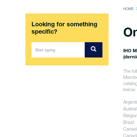
HOME
Looking for something
On
specific?
IHO M
(derni
The fo
Member
catalog
below
Argent
Austral
Belgi
Brazil
Canada
Canada