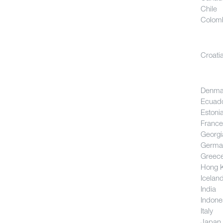
Chile
Colom
Croatia
Denma
Ecuad
Estoni
France
Georgi
Germa
Greec
Hong 
Icelan
India
Indone
Italy
Japan