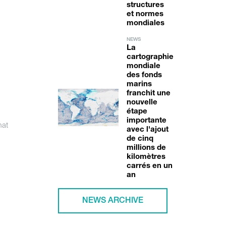
structures
et normes
mondiales
NEWS
La
cartographie
mondiale
des fonds
marins
franchit une
nouvelle
étape
importante
mat
avec l'ajout
de cinq
millions de
kilomètres
carrés en un
an
NEWS ARCHIVE