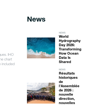
News
NEWS
World
Hydrography
Day 2026:
Transforming
How Ocean
gues. IHO
Data Is
ne chart
Shared
be included
NEWS
Résultats
historiques
de
l’Assemblée
de 2026 :
nouvelle
direction,
nouvelles