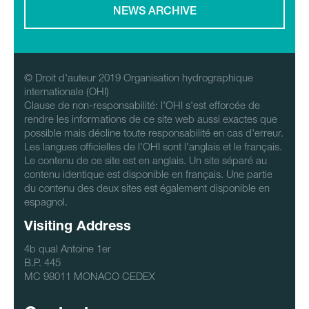
NEWS ARCHIVE
© Droit d'auteur 2019 Organisation hydrographique
internationale (OHI)
Clause de non-responsabilité: l'OHI s'est efforcée de
rendre les informations de ce site web aussi exactes que
possible mais décline toute responsabilité en cas d'erreur.
Les langues officielles de l'OHI sont l'anglais et le français.
Le contenu de ce site est en anglais. Un site séparé au
contenu identique est disponible en français. Une partie
du contenu des deux sites est également disponible en
espagnol.
Visiting Address
4b qual Antoine 1er
B.P. 445
MC 98011 MONACO CEDEX