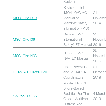
System
Revised Joint
IMO/IHO/WMO
21
MSC_Circ1310
Manual on
Novemb
Maritime Safety
2014
Information (MSI)
Revised IMO
25
MSC_Circ1364
International
Novemb
SafetyNET Manual
2016
25
Revised IMO
MSC_Circ1403
Novemb
NAVTEX Manual
2016
List of NAVAREA
31
COMSAR_Circ58.Rev1
and METAREA
October
Coordinators
2018
Master Plan Of
Shore-Based
Facilities For The
4 March
GMDSS_Circ23
Global Maritime
2019
Distress And