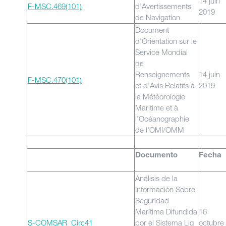
14 juin
F-MSC.469(101)
d'Avertissements
2019
de Navigation
Document
d'Orientation sur le
Service Mondial
de
Renseignements
14 juin
F-MSC.470(101)
et d'Avis Relatifs à
2019
la Météorologie
Maritime et à
l'Océanographie
de l'OMI/OMM
Documento
Fecha
Análisis de la
Información Sobre
Seguridad
Marítima Difundida
16
S-COMSAR_Circ41
por el Sistema Lig
octubre