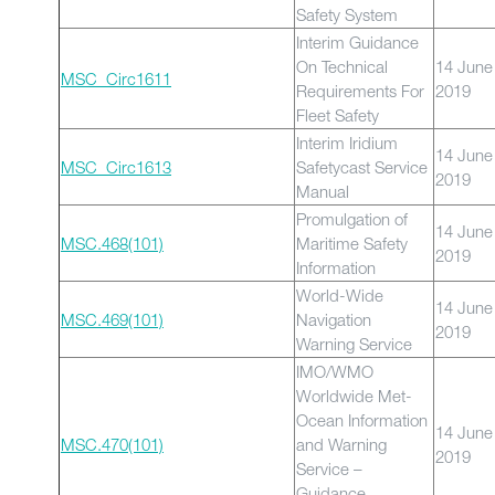
Safety System
Interim Guidance
On Technical
14 June
MSC_Circ1611
Requirements For
2019
Fleet Safety
Interim Iridium
14 June
MSC_Circ1613
Safetycast Service
2019
Manual
Promulgation of
14 June
MSC.468(101)
Maritime Safety
2019
Information
World-Wide
14 June
MSC.469(101)
Navigation
2019
Warning Service
IMO/WMO
Worldwide Met-
Ocean Information
14 June
MSC.470(101)
and Warning
2019
Service –
Guidance