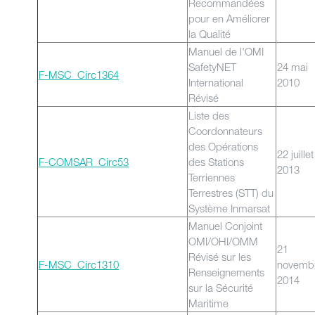
Recommandées
pour en Améliorer
la Qualité
Manuel de l'OMI
SafetyNET
24 mai
F-MSC_Circ1364
International
2010
Révisé
Liste des
Coordonnateurs
des Opérations
22 juillet
F-COMSAR_Circ53
des Stations
2013
Terriennes
Terrestres (STT) du
Système Inmarsat
Manuel Conjoint
OMI/OHI/OMM
21
Révisé sur les
F-MSC_Circ1310
novemb
Renseignements
2014
sur la Sécurité
Maritime