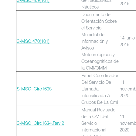
S-MSC.469(101)
de Radioavisos
2019
Náuticos
Documento de
Orientación Sobre
el Servicio
Munidial de
14 junio
S-MSC.470(101)
Información y
2019
Avisos
Meteorológicos y
Oceanográficos de
la OMI/OMM
Panel Coordinador
Del Servicio De
11
S-MSC_Circ1635
Llamada
noviemb
Intensificada A
2020
Grupos De La Omi
Manual Revisado
de la OMI del
11
S-MSC_Circ1634.Rev.2
Servicio
noviemb
Internacional
2020