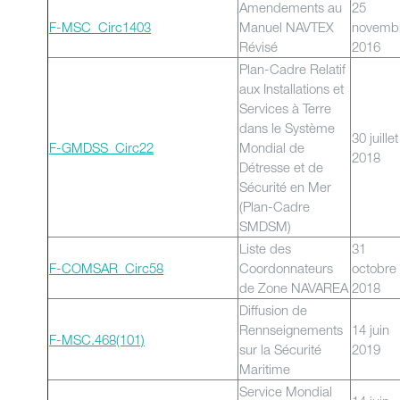
Amendements au
25
F-MSC_Circ1403
Manuel NAVTEX
novemb
Révisé
2016
Plan-Cadre Relatif
aux Installations et
Services à Terre
dans le Système
30 juillet
F-GMDSS_Circ22
Mondial de
2018
Détresse et de
Sécurité en Mer
(Plan-Cadre
SMDSM)
Liste des
31
F-COMSAR_Circ58
Coordonnateurs
octobre
de Zone NAVAREA
2018
Diffusion de
Rennseignements
14 juin
F-MSC.468(101)
sur la Sécurité
2019
Maritime
Service Mondial