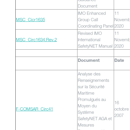
Document
IMO Enhanced
11
MSC_Cicr1635
Group Call
Novemb
Coordinating Panel
2020
Revised IMO
11
MSC_Circ1634.Rev.2
International
Novemb
SafetyNET Manual
2020
Document
Date
Analyse des
Renseignements
sur la Sécurité
Maritime
Promulgués au
16
Moyen du
F-COMSAR_Circ41
octobre
Système
2007
SafetyNET AGA et
Mesures