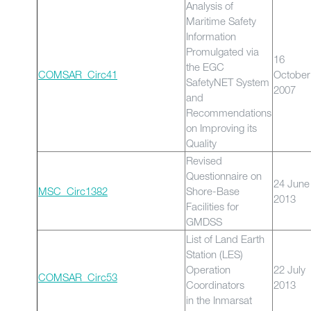
Analysis of
Maritime Safety
Information
Promulgated via
16
the EGC
COMSAR_Circ41
October
SafetyNET System
2007
and
Recommendations
on Improving its
Quality
Revised
Questionnaire on
24 June
MSC_Circ1382
Shore-Base
2013
Facilities for
GMDSS
List of Land Earth
Station (LES)
Operation
22 July
COMSAR_Circ53
Coordinators
2013
in the Inmarsat