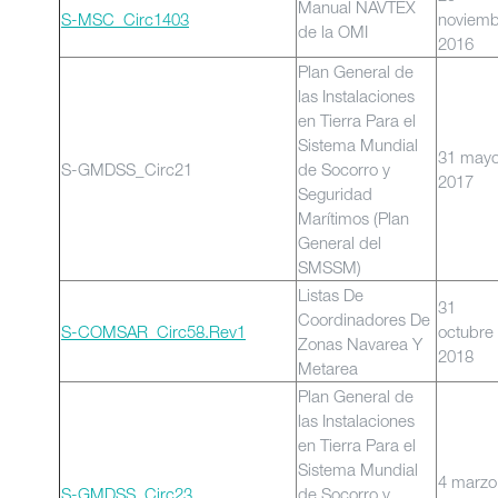
Manual NAVTEX
S-MSC_Circ1403
noviemb
de la OMI
2016
Plan General de
las Instalaciones
en Tierra Para el
Sistema Mundial
31 may
S-GMDSS_Circ21
de Socorro y
2017
Seguridad
Marítimos (Plan
General del
SMSSM)
Listas De
31
Coordinadores De
S-COMSAR_Circ58.Rev1
octubre
Zonas Navarea Y
2018
Metarea
Plan General de
las Instalaciones
en Tierra Para el
Sistema Mundial
4 marzo
S-GMDSS_Circ23
de Socorro y