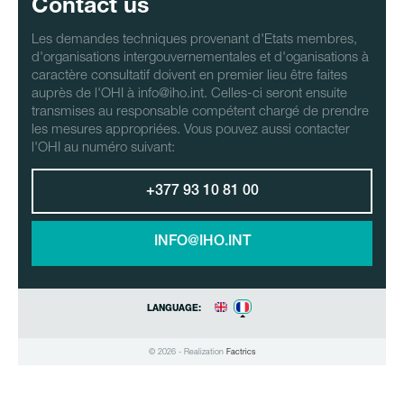
Contact us
Les demandes techniques provenant d'Etats membres,
d'organisations intergouvernementales et d'oganisations à
caractère consultatif doivent en premier lieu être faites
auprès de l'OHI à info@iho.int. Celles-ci seront ensuite
transmises au responsable compétent chargé de prendre
les mesures appropriées. Vous pouvez aussi contacter
l'OHI au numéro suivant:
+377 93 10 81 00
INFO@IHO.INT
LANGUAGE:
© 2026 - Realization
Factrics