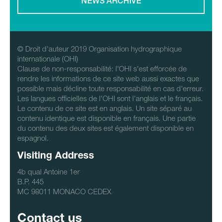
NEWS ARCHIVE
© Droit d'auteur 2019 Organisation hydrographique
internationale (OHI)
Clause de non-responsabilité: l'OHI s'est efforcée de
rendre les informations de ce site web aussi exactes que
possible mais décline toute responsabilité en cas d'erreur.
Les langues officielles de l'OHI sont l'anglais et le français.
Le contenu de ce site est en anglais. Un site séparé au
contenu identique est disponible en français. Une partie
du contenu des deux sites est également disponible en
espagnol.
Visiting Address
4b qual Antoine 1er
B.P. 445
MC 98011 MONACO CEDEX
Contact us