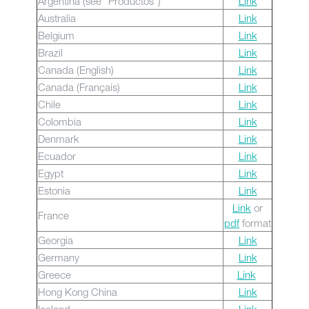
Argentina (see "Productos")
Link
Australia
Link
Belgium
Link
Brazil
Link
Canada (English)
Link
Canada (Français)
Link
Chile
Link
Colombia
Link
Denmark
Link
Ecuador
Link
Egypt
Link
Estonia
Link
Link
or
France
pdf
format
Georgia
Link
Germany
Link
Greece
Link
Hong Kong China
Link