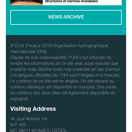
structures et normes mondiales
NEWS ARCHIVE
© Droit d'auteur 2019 Organisation hydrographique
internationale (OHI)
Clause de non-responsabilité: l'OHI s'est efforcée de
rendre les informations de ce site web aussi exactes que
possible mais décline toute responsabilité en cas d'erreur.
Les langues officielles de l'OHI sont l'anglais et le français.
Le contenu de ce site est en anglais. Un site séparé au
contenu identique est disponible en français. Une partie
du contenu des deux sites est également disponible en
espagnol.
Visiting Address
4b qual Antoine 1er
B.P. 445
MC 98011 MONACO CEDEX