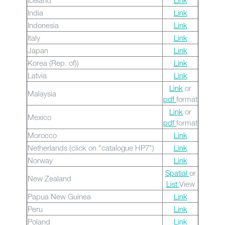
Iceland
Link
India
Link
Indonesia
Link
Italy
Link
Japan
Link
Korea (Rep. of))
Link
Latvia
Link
Link
or
Malaysia
pdf
format
Link
or
Mexico
pdf
format
Morocco
Link
Netherlands (click on "catalogue HP7")
Link
Norway
Link
Spatial
or
New Zealand
List
View
Papua New Guinea
Link
Peru
Link
Poland
Link