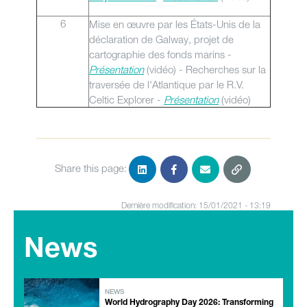
6
Mise en œuvre par les États-Unis de la
déclaration de Galway, projet de
cartographie des fonds marins -
Présentation
(vidéo) - Recherches sur la
traversée de l'Atlantique par le R.V.
Celtic Explorer -
Présentation
(vidéo)
Share this page:
Dernière modification: 15/01/2021 - 13:19
News
NEWS
World Hydrography Day 2026: Transforming