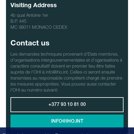
Visiting Address
4b qual Antoine 1er
B.P. 445
MC 98011 MONACO CEDEX
Contact us
Les demandes techniques provenant d'Etats membres,
d'organisations intergouvernementales et d'oganisations à
caractère consultatif doivent en premier lieu être faites
auprès de l'OHI à info@iho.int. Celles-ci seront ensuite
transmises au responsable compétent chargé de prendre
les mesures appropriées. Vous pouvez aussi contacter
l'OHI au numéro suivant:
+377 93 10 81 00
INFO@IHO.INT