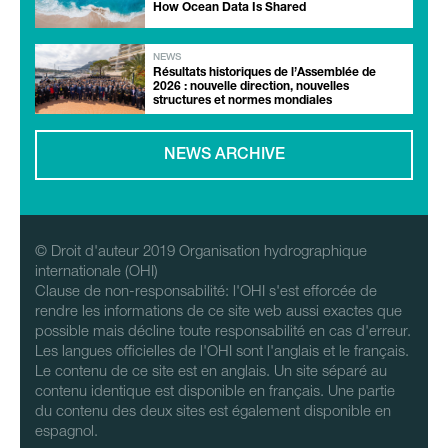
How Ocean Data Is Shared
NEWS
Résultats historiques de l’Assemblée de
2026 : nouvelle direction, nouvelles
structures et normes mondiales
NEWS ARCHIVE
© Droit d'auteur 2019 Organisation hydrographique
internationale (OHI)
Clause de non-responsabilité: l'OHI s'est efforcée de
rendre les informations de ce site web aussi exactes que
possible mais décline toute responsabilité en cas d'erreur.
Les langues officielles de l'OHI sont l'anglais et le français.
Le contenu de ce site est en anglais. Un site séparé au
contenu identique est disponible en français. Une partie
du contenu des deux sites est également disponible en
espagnol.