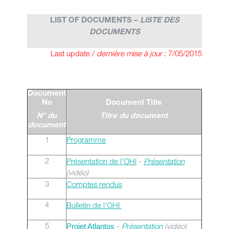
LIST OF DOCUMENTS –
LISTE DES
DOCUMENTS
Last update /
dernière mise à jour
: 7/05/2015
Document
No
Document Title
N° du
Titre du document
document
1
Programme
2
Présentation de l'OHI
-
Présentation
(vidéo)
3
Comptes rendus
4
Bulletin de l'OHI
5
-
Présentation
(vidéo)
Projet Atlantos