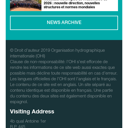
2026 : nouvelle direction, nouvelles
structures et normes mondiales
NEWS ARCHIVE
© Droit d'auteur 2019 Organisation hydrographique
internationale (OHI)
Clause de non-responsabilité: l'OHI s'est efforcée de
rendre les informations de ce site web aussi exactes que
possible mais décline toute responsabilité en cas d'erreur.
Les langues officielles de l'OHI sont l'anglais et le français.
Le contenu de ce site est en anglais. Un site séparé au
contenu identique est disponible en français. Une partie
du contenu des deux sites est également disponible en
espagnol.
Visiting Address
4b qual Antoine 1er
B.P. 445