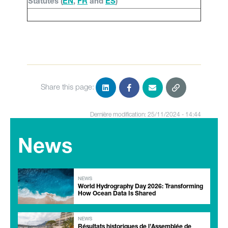
Statutes (
EN
,
FR
and
ES
)
Share this page:
Dernière modification: 25/11/2024 - 14:44
News
NEWS
World Hydrography Day 2026: Transforming
How Ocean Data Is Shared
NEWS
Résultats historiques de l’Assemblée de