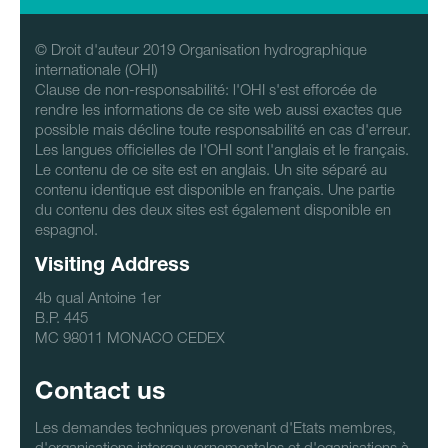
© Droit d'auteur 2019 Organisation hydrographique
internationale (OHI)
Clause de non-responsabilité: l'OHI s'est efforcée de
rendre les informations de ce site web aussi exactes que
possible mais décline toute responsabilité en cas d'erreur.
Les langues officielles de l'OHI sont l'anglais et le français.
Le contenu de ce site est en anglais. Un site séparé au
contenu identique est disponible en français. Une partie
du contenu des deux sites est également disponible en
espagnol.
Visiting Address
4b qual Antoine 1er
B.P. 445
MC 98011 MONACO CEDEX
Contact us
Les demandes techniques provenant d'Etats membres,
d'organisations intergouvernementales et d'oganisations à