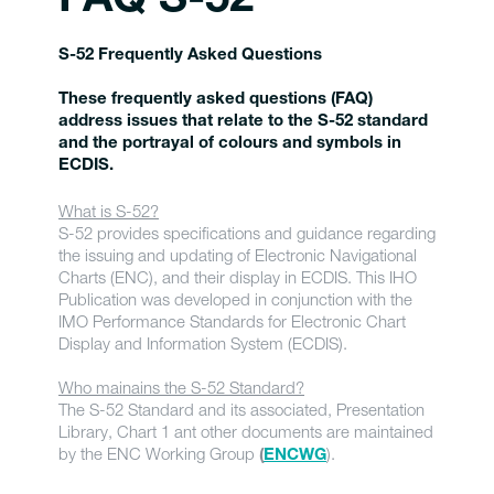
FAQ S-52
S-52 Frequently Asked Questions
These frequently asked questions (FAQ)
address issues that relate to the S-52 standard
and the portrayal of colours and symbols in
ECDIS.
What is S-52?
S-52 provides specifications and guidance regarding
the issuing and updating of Electronic Navigational
Charts (ENC), and their display in ECDIS. This IHO
Publication was developed in conjunction with the
IMO Performance Standards for Electronic Chart
Display and Information System (ECDIS).
Who mainains the S-52 Standard?
The S-52 Standard and its associated, Presentation
Library, Chart 1 ant other documents are maintained
by the ENC Working Group
).
(
ENCWG