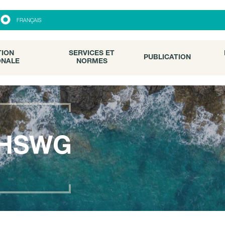
ON
SERVICES ET
PUBLICATION
FRANÇAIS
ALE
NORMES
TION
SERVICES ET
PUBLICATION
ONALE
NORMES
HSWG