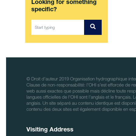
Looking for something
specific?
© Droit d'auteur 2019 Organisation hydrographique inter
Clause de non-responsabilité: l'OHI s'est efforcée de re
web aussi exactes que possible mais décline toute respo
langues officielles de l'OHI sont l'anglais et le français.
anglais. Un site séparé au contenu identique est disponi
contenu des deux sites est également disponible en es
Visiting Address