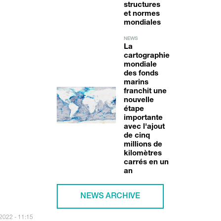
structures
et normes
mondiales
NEWS
La
cartographie
mondiale
des fonds
marins
franchit une
nouvelle
étape
importante
avec l'ajout
de cinq
millions de
kilomètres
carrés en un
an
NEWS ARCHIVE
/2022 - 11:15