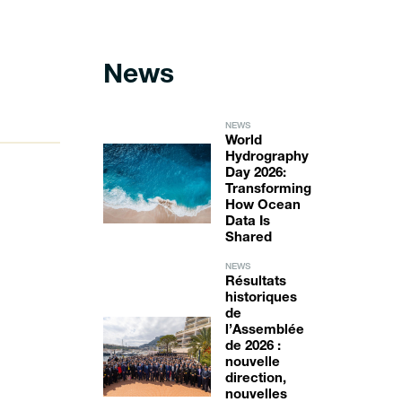
News
NEWS
World
Hydrography
Day 2026:
Transforming
How Ocean
Data Is
Shared
NEWS
Résultats
historiques
de
l’Assemblée
de 2026 :
nouvelle
direction,
nouvelles