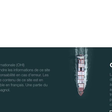
nationale (OHI)
ndre les informations de ce site
L
nsabilité en cas d'erreur. Les
d
 Le contenu de ce site est en
à
ble en français. Une partie du
a
pagnol.
t
p
c