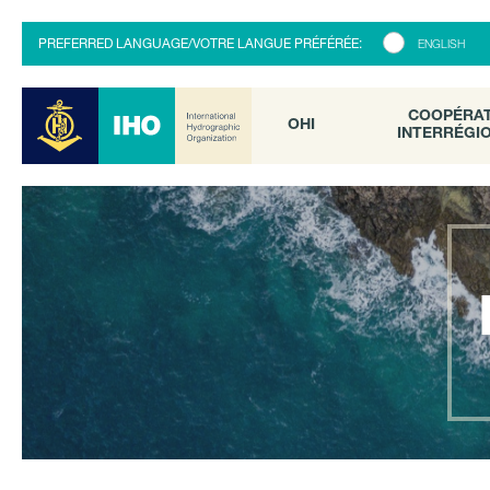
COOPÉRATI
OHI
PREFERRED LANGUAGE/VOTRE LANGUE PRÉFÉRÉE:
ENGLISH
INTERRÉGION
COOPÉRA
OHI
INTERRÉGI