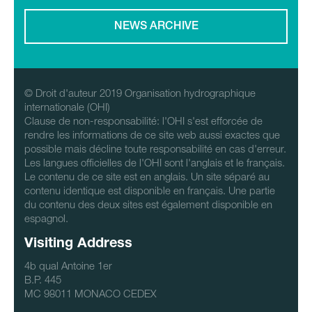
NEWS ARCHIVE
© Droit d'auteur 2019 Organisation hydrographique
internationale (OHI)
Clause de non-responsabilité: l'OHI s'est efforcée de
rendre les informations de ce site web aussi exactes que
possible mais décline toute responsabilité en cas d'erreur.
Les langues officielles de l'OHI sont l'anglais et le français.
Le contenu de ce site est en anglais. Un site séparé au
contenu identique est disponible en français. Une partie
du contenu des deux sites est également disponible en
espagnol.
Visiting Address
4b qual Antoine 1er
B.P. 445
MC 98011 MONACO CEDEX