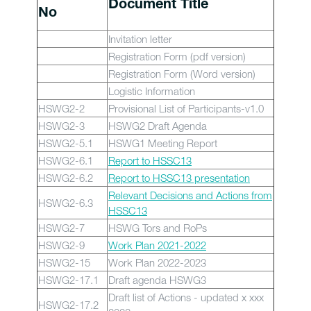
Document Title
No
Invitation letter
Registration Form (pdf version)
Registration Form (Word version)
Logistic Information
HSWG2-2
Provisional List of Participants-v1.0
HSWG2-3
HSWG2 Draft Agenda
HSWG2-5.1
HSWG1 Meeting Report
HSWG2-6.1
Report to HSSC13
HSWG2-6.2
Report to HSSC13 presentation
Relevant Decisions and Actions from
HSWG2-6.3
HSSC13
HSWG2-7
HSWG Tors and RoPs
HSWG2-9
Work Plan 2021-2022
HSWG2-15
Work Plan 2022-2023
HSWG2-17.1
Draft agenda HSWG3
Draft list of Actions - updated x xxx
HSWG2-17.2