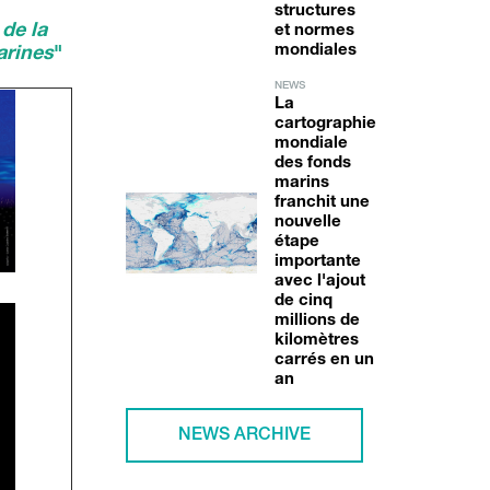
structures
de la
et normes
mondiales
marines
"
NEWS
La
cartographie
mondiale
des fonds
marins
franchit une
nouvelle
étape
importante
avec l'ajout
de cinq
millions de
kilomètres
carrés en un
an
NEWS ARCHIVE