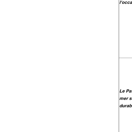
l'occ
Le Pa
mer sû
durab