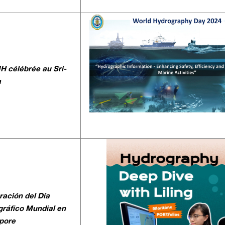
H célébrée au Sri-
a
ración del Día
gráfico Mundial en
pore