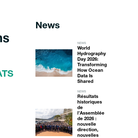
News
ns
NEWS
World
Hydrography
Day 2026:
Transforming
How Ocean
ATS
Data Is
Shared
NEWS
Résultats
historiques
de
l’Assemblée
de 2026 :
nouvelle
direction,
nouvelles