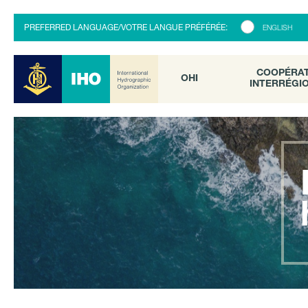
COOPÉRATI
OHI
PREFERRED LANGUAGE/VOTRE LANGUE PRÉFÉRÉE:
ENGLISH
INTERRÉGION
COOPÉRA
OHI
INTERRÉGI