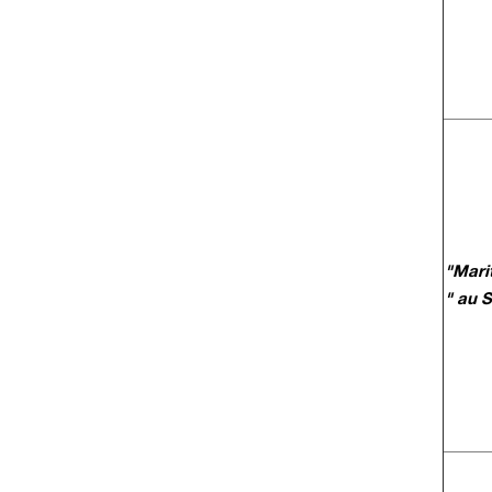
"Mari
" au 