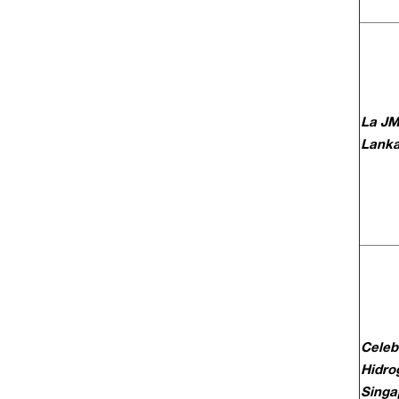
La JM
Lank
Celeb
Hidro
Singa