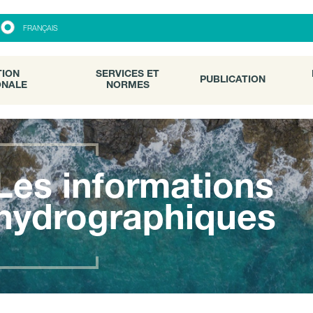
ON
SERVICES ET
PUBLICATION
FRANÇAIS
ALE
NORMES
TION
SERVICES ET
PUBLICATION
ONALE
NORMES
Les informations
hydrographiques