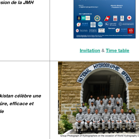
asion de la JMH
Invitation
&
Time table
kistan célèbre une
re, efficace et
le