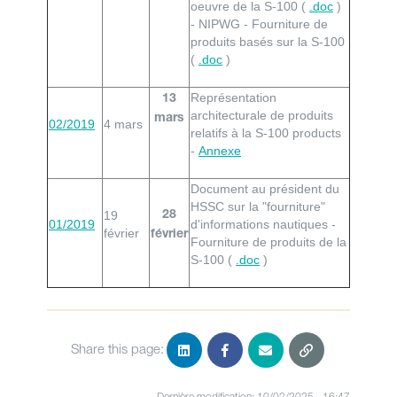
oeuvre de la S-100 (
.doc
)
- NIPWG - Fourniture de
produits basés sur la S-100
(
.doc
)
Représentation
13
architecturale de produits
mars
02/2019
4 mars
relatifs à la S-100 products
-
Annexe
Document au président du
HSSC sur la "fourniture"
19
28
01/2019
d'informations nautiques -
février
février
Fourniture de produits de la
S-100 (
.doc
)
Share this page:
Dernière modification: 10/03/2025 - 16:47