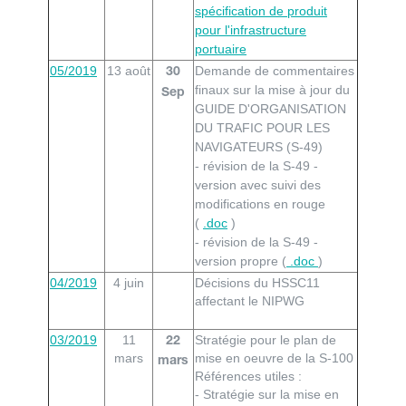
spécification de produit
pour l'infrastructure
portuaire
05/2019
13 août
Demande de commentaires
30
finaux sur la mise à jour du
Sep
GUIDE D'ORGANISATION
DU TRAFIC POUR LES
NAVIGATEURS (S-49)
- révision de la S-49 -
version avec suivi des
modifications en rouge
(
.doc
)
- révision de la S-49 -
version propre (
.doc
)
04/2019
4 juin
Décisions du HSSC11
affectant le NIPWG
03/2019
11
Stratégie pour le plan de
22
mars
mise en oeuvre de la S-100
mars
Références utiles :
- Stratégie sur la mise en