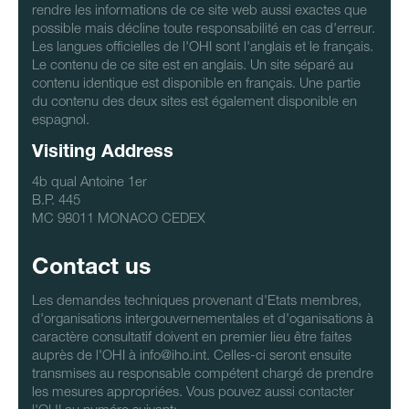
rendre les informations de ce site web aussi exactes que
possible mais décline toute responsabilité en cas d'erreur.
Les langues officielles de l'OHI sont l'anglais et le français.
Le contenu de ce site est en anglais. Un site séparé au
contenu identique est disponible en français. Une partie
du contenu des deux sites est également disponible en
espagnol.
Visiting Address
4b qual Antoine 1er
B.P. 445
MC 98011 MONACO CEDEX
Contact us
Les demandes techniques provenant d'Etats membres,
d'organisations intergouvernementales et d'oganisations à
caractère consultatif doivent en premier lieu être faites
auprès de l'OHI à info@iho.int. Celles-ci seront ensuite
transmises au responsable compétent chargé de prendre
les mesures appropriées. Vous pouvez aussi contacter