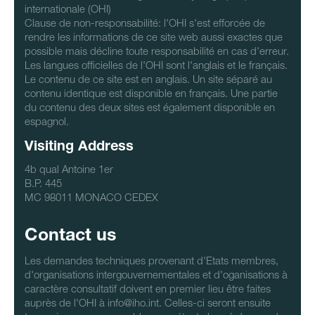
internationale (OHI)
Clause de non-responsabilité: l'OHI s'est efforcée de
rendre les informations de ce site web aussi exactes que
possible mais décline toute responsabilité en cas d'erreur.
Les langues officielles de l'OHI sont l'anglais et le français.
Le contenu de ce site est en anglais. Un site séparé au
contenu identique est disponible en français. Une partie
du contenu des deux sites est également disponible en
espagnol.
Visiting Address
4b qual Antoine 1er
B.P. 445
MC 98011 MONACO CEDEX
Contact us
Les demandes techniques provenant d'Etats membres,
d'organisations intergouvernementales et d'oganisations à
caractère consultatif doivent en premier lieu être faites
auprès de l'OHI à info@iho.int. Celles-ci seront ensuite