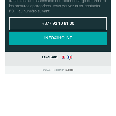
transmises au responsable compétent chargé de prendre
les mesures appropriées. Vous pouvez aussi contacter
l'OHI au numéro suivant:
+377 93 10 81 00
INFO@IHO.INT
LANGUAGE:
© 2026 - Realization
Factrics