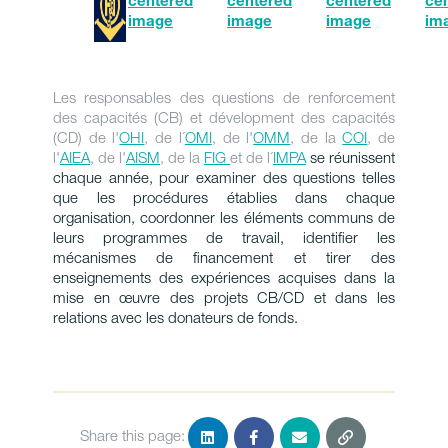
Les responsables des questions de renforcement
des capacités (CB) et dévelopment des capacités
(CD) de l'
OHI
, de l´
OMI
, de l'
OMM
, de la
COI
, de
l'
AIEA
, de l'
AISM
, de la
FIG
et de l´
IMPA
se réunissent
chaque année, pour examiner des questions telles
que les procédures établies dans chaque
organisation, coordonner les éléments communs de
leurs programmes de travail, identifier les
mécanismes de financement et tirer des
enseignements des expériences acquises dans la
mise en œuvre des projets CB/CD et dans les
relations avec les donateurs de fonds.
Share this page: