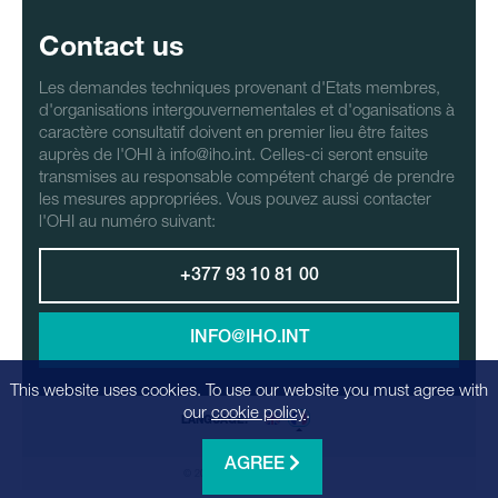
Contact us
Les demandes techniques provenant d'Etats membres,
d'organisations intergouvernementales et d'oganisations à
caractère consultatif doivent en premier lieu être faites
auprès de l'OHI à info@iho.int. Celles-ci seront ensuite
transmises au responsable compétent chargé de prendre
les mesures appropriées. Vous pouvez aussi contacter
l'OHI au numéro suivant:
+377 93 10 81 00
INFO@IHO.INT
This website uses cookies. To use our website you must agree with
our
cookie policy
.
LANGUAGE:
AGREE
© 2026 - Realization
Factrics