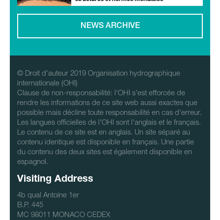
NEWS ARCHIVE
© Droit d'auteur 2019 Organisation hydrographique
internationale (OHI)
Clause de non-responsabilité: l'OHI s'est efforcée de
rendre les informations de ce site web aussi exactes que
possible mais décline toute responsabilité en cas d'erreur.
Les langues officielles de l'OHI sont l'anglais et le français.
Le contenu de ce site est en anglais. Un site séparé au
contenu identique est disponible en français. Une partie
du contenu des deux sites est également disponible en
espagnol.
Visiting Address
4b qual Antoine 1er
B.P. 445
MC 98011 MONACO CEDEX