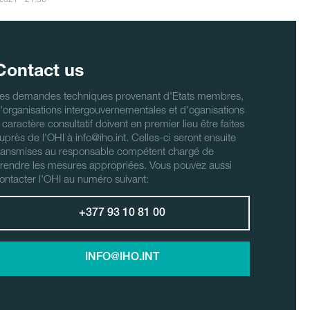
Contact us
es demandes techniques provenant d'Etats membres,
'organisations intergouvernementales et d'oganisations
 caractère consultatif doivent en premier lieu être faites
uprès de l'OHI à info@iho.int. Celles-ci seront ensuite
ransmises au responsable compétent chargé de
rendre les mesures appropriées. Vous pouvez aussi
ontacter l'OHI au numéro suivant:
+377 93 10 81 00
INFO@IHO.INT