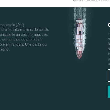
nationale (OHI)
ndre les informations de ce site
L
nsabilité en cas d'erreur. Les
d
 Le contenu de ce site est en
à
ble en français. Une partie du
a
pagnol.
t
p
c