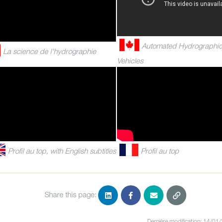
Automated Hydrographic
La science de l'hydrographie
Vehicles
Profil au top, with English subtitles
Profil au top
Share this page:
Dernière modification: 14/01