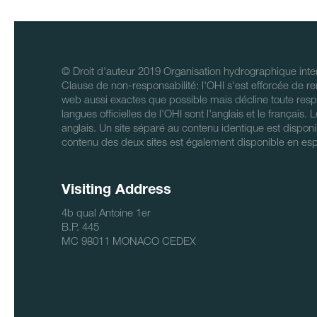
© Droit d'auteur 2019 Organisation hydrographique inter
Clause de non-responsabilité: l'OHI s'est efforcée de re
web aussi exactes que possible mais décline toute respo
langues officielles de l'OHI sont l'anglais et le français.
anglais. Un site séparé au contenu identique est disponi
contenu des deux sites est également disponible en es
Visiting Address
4b qual Antoine 1er
B.P. 445
MC 98011 MONACO CEDEX