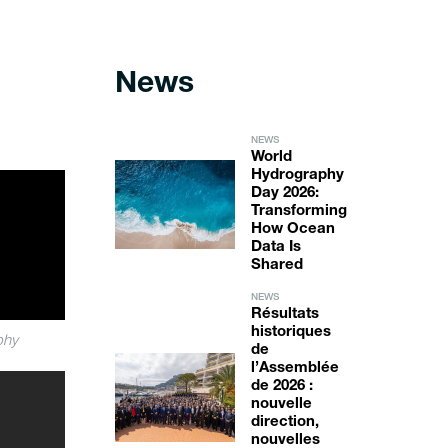
News
NEWS
World
Hydrography
Day 2026:
Transforming
How Ocean
Data Is
Shared
NEWS
Résultats
historiques
phy
de
l’Assemblée
de 2026 :
nouvelle
direction,
nouvelles