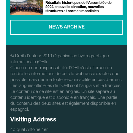
Résultats historiques de l’Assemblée de
2026 : nouvelle direction, nouvelles
structures et normes mondiales
NEWS ARCHIVE
© Droit d'auteur 2019 Organisation hydrographique
internationale (OHI)
Clause de non-responsabilité: l'OHI s'est efforcée de
rendre les informations de ce site web aussi exactes que
possible mais décline toute responsabilité en cas d'erreur.
Les langues officielles de l'OHI sont l'anglais et le français.
Le contenu de ce site est en anglais. Un site séparé au
contenu identique est disponible en français. Une partie
du contenu des deux sites est également disponible en
espagnol.
Visiting Address
4b qual Antoine 1er