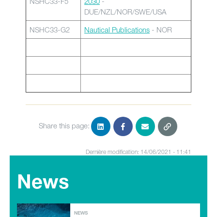
NSHC33-F5
2030
-
DUE/NZL/NOR/SWE/USA
NSHC33-G2
Nautical Publications
- NOR
Share this page:
Dernière modification: 14/06/2021 - 11:41
News
NEWS