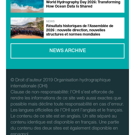
World Hydrography Day 2026: Transforming
How Ocean Data Is Shared
NEWS
Résultats historiques de l’Assemblée de
2026 : nouvelle direction, nouvelles
structures et normes mondiales
NEWS ARCHIVE
© Droit d'auteur 2019 Organisation hydrographique
internationale (OHI)
Clause de non-responsabilité: l'OHI s'est efforcée de
rendre les informations de ce site web aussi exactes que
possible mais décline toute responsabilité en cas d'erreur.
Les langues officielles de l'OHI sont l'anglais et le français.
Le contenu de ce site est en anglais. Un site séparé au
contenu identique est disponible en français. Une partie
du contenu des deux sites est également disponible en
espagnol.