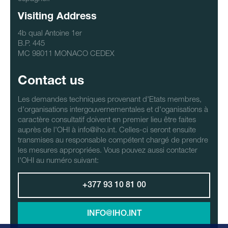
Visiting Address
4b qual Antoine 1er
B.P. 445
MC 98011 MONACO CEDEX
Contact us
Les demandes techniques provenant d'Etats membres,
d'organisations intergouvernementales et d'oganisations à
caractère consultatif doivent en premier lieu être faites
auprès de l'OHI à info@iho.int. Celles-ci seront ensuite
transmises au responsable compétent chargé de prendre
les mesures appropriées. Vous pouvez aussi contacter
l'OHI au numéro suivant:
+377 93 10 81 00
INFO@IHO.INT