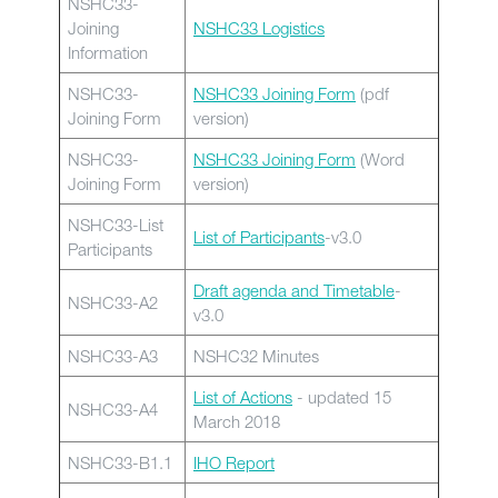
NSHC33-
Joining
NSHC33 Logistics
Information
NSHC33-
NSHC33 Joining Form
(pdf
Joining Form
version)
NSHC33-
NSHC33 Joining Form
(Word
Joining Form
version)
NSHC33-List
List of Participants
-v3.0
Participants
Draft agenda and Timetable
-
NSHC33-A2
v3.0
NSHC33-A3
NSHC32 Minutes
List of Actions
- updated 15
NSHC33-A4
March 2018
NSHC33-B1.1
IHO Report