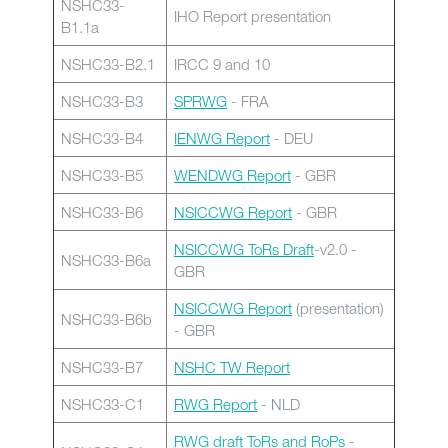
NSHC33-
IHO Report presentation
B1.1a
NSHC33-B2.1
IRCC 9 and 10
NSHC33-B3
SPRWG
- FRA
NSHC33-B4
IENWG Report
- DEU
NSHC33-B5
WENDWG Report
- GBR
NSHC33-B6
NSICCWG Report
- GBR
NSICCWG ToRs Draft
-v2.0 -
NSHC33-B6a
GBR
NSICCWG Report
(presentation)
NSHC33-B6b
- GBR
NSHC33-B7
NSHC TW Report
NSHC33-C1
RWG Report
- NLD
RWG draft ToRs and RoPs
-