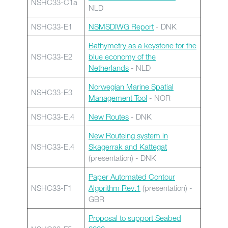
NSHC33-C1a
NLD
NSHC33-E1
NSMSDIWG Report
- DNK
Bathymetry as a keystone for the
NSHC33-E2
blue economy of the
Netherlands
- NLD
Norwegian Marine Spatial
NSHC33-E3
Management Tool
- NOR
NSHC33-E.4
New Routes
- DNK
New Routeing system in
NSHC33-E.4
Skagerrak and Kattegat
(presentation) - DNK
Paper Automated Contour
NSHC33-F1
Algorithm Rev.1
(presentation) -
GBR
Proposal to support Seabed