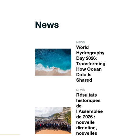
News
NEWS
World
Hydrography
Day 2026:
Transforming
How Ocean
Data Is
Shared
NEWS
Résultats
historiques
de
l’Assemblée
de 2026 :
nouvelle
direction,
nouvelles