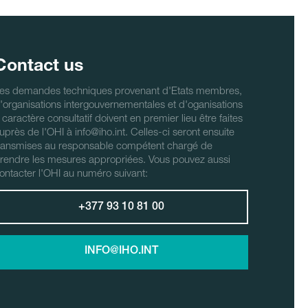
Contact us
es demandes techniques provenant d'Etats membres,
'organisations intergouvernementales et d'oganisations
 caractère consultatif doivent en premier lieu être faites
uprès de l'OHI à info@iho.int. Celles-ci seront ensuite
ransmises au responsable compétent chargé de
rendre les mesures appropriées. Vous pouvez aussi
ontacter l'OHI au numéro suivant:
+377 93 10 81 00
INFO@IHO.INT