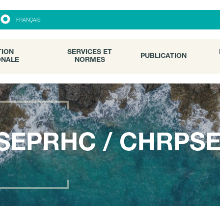
ON
SERVICES ET
PUBLICATION
FRANÇAIS
ALE
NORMES
TION
SERVICES ET
PUBLICATION
ONALE
NORMES
SEPRHC / CHRPS