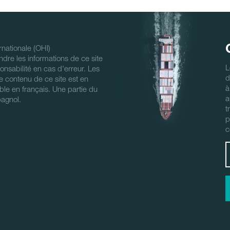
nationale (OHI)
ndre les informations de ce site
L
nsabilité en cas d'erreur. Les
d
 Le contenu de ce site est en
à
ble en français. Une partie du
a
pagnol.
t
p
c