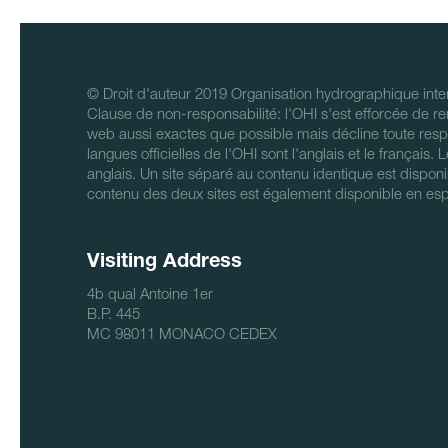
© Droit d'auteur 2019 Organisation hydrographique inter
Clause de non-responsabilité: l'OHI s'est efforcée de re
web aussi exactes que possible mais décline toute respo
langues officielles de l'OHI sont l'anglais et le français.
anglais. Un site séparé au contenu identique est disponi
contenu des deux sites est également disponible en es
Visiting Address
4b qual Antoine 1er
B.P. 445
MC 98011 MONACO CEDEX