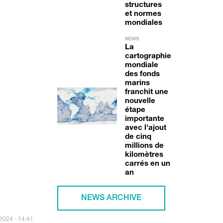
structures
et normes
mondiales
NEWS
La
cartographie
mondiale
des fonds
marins
franchit une
nouvelle
étape
importante
avec l'ajout
de cinq
millions de
kilomètres
carrés en un
an
NEWS ARCHIVE
/2024 - 14:41