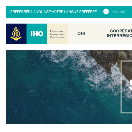
COOPÉRATI
OHI
PREFERRED LANGUAGE/VOTRE LANGUE PRÉFÉRÉE:
ENGLISH
INTERRÉGION
COOPÉRA
OHI
INTERRÉGI