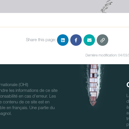
Share this page:
Dernière modification: 04/03
nationale (OHI)
ndre les informations de ce site
L
nsabilité en cas d'erreur. Les
d
 Le contenu de ce site est en
à
ble en français. Une partie du
a
pagnol.
t
p