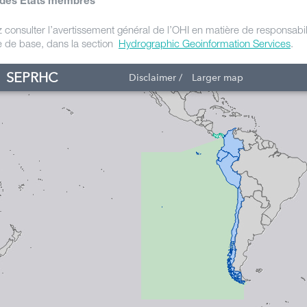
 des Etats membres
z consulter l’avertissement général de l’OHI en matière de responsabil
te de base, dans la section
Hydrographic Geoinformation Services
.