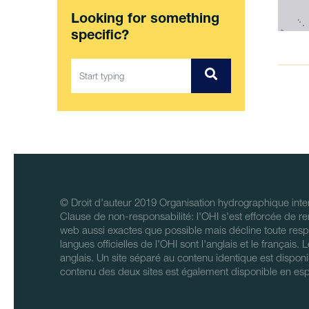
Looking for something
specific?
© Droit d'auteur 2019 Organisation hydrographique inter
Clause de non-responsabilité: l'OHI s'est efforcée de re
web aussi exactes que possible mais décline toute respo
langues officielles de l'OHI sont l'anglais et le français.
anglais. Un site séparé au contenu identique est disponi
contenu des deux sites est également disponible en es