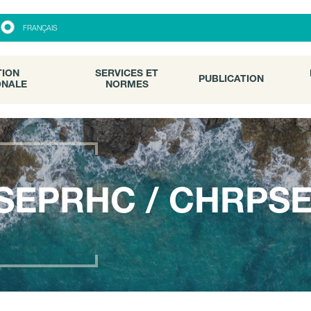
ON
SERVICES ET
PUBLICATION
FRANÇAIS
ALE
NORMES
TION
SERVICES ET
PUBLICATION
ONALE
NORMES
SEPRHC / CHRPS