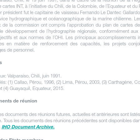
 cartes INT, à l´initiative du Chili, de la Colombie, de l´Equateur et du
r président fut le capitaine de vaisseau Fernando Le Dantec Gallardo
vice hydrographique et océanographique de la marine chilienne. Le
x de la commission ont compris l´approbation du plan de cartes de
le développement de l´hydrographie régionale, conformément aux p
jectifs et aux normes de l´OHI. Les principaux accomplissements in
tives en matière de renforcement des capacités, les projets conjoi
es de personnel.
s
ux: Valparaiso, Chili, juin 1991.
s: (1) Callao, Pérou, 1996, (2) Lima, Pérou, 2003, (3) Carthagène, C
et (4) Guayaquil, Equateur, 2015.
ents de réunion
es documents des réunions futures, actuelles et antérieures sont listés
. Tous les documents des réunions précédentes sont disponibles dan
n
IHO Document Archive.