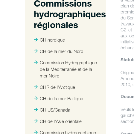
Commissions
plan de
premie
hydrographiques
du Ser
travau
régionales
C2 et 
aux ob
CH nordique
initia
échang
CH de la mer du Nord
Statut
Commission Hydrographique
de la Méditerranée et de la
Origina
mer Noire
Amendé
2010, 
CHR de l'Arctique
Docum
CH de la mer Baltique
Seuls l
CH US/Canada
gauche
CH de l'Asie orientale
sectio
Commission hydrographique