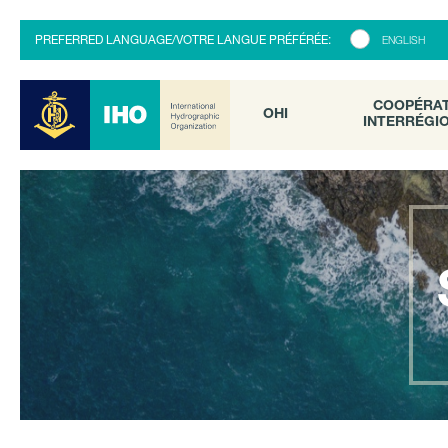
COOPÉRATI
OHI
PREFERRED LANGUAGE/VOTRE LANGUE PRÉFÉRÉE:
ENGLISH
INTERRÉGION
COOPÉRA
OHI
INTERRÉGI