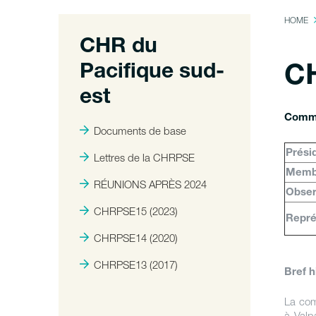
HOME
CHR du
Pacifique sud-
CH
est
Commi
Documents de base
Prési
Lettres de la CHRPSE
Memb
RÉUNIONS APRÈS 2024
Obser
CHRPSE15 (2023)
Repré
CHRPSE14 (2020)
CHRPSE13 (2017)
Bref h
La com
à Valp