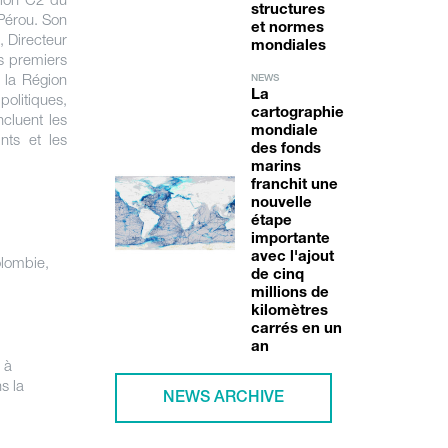
structures
 Pérou. Son
et normes
, Directeur
mondiales
s premiers
 la Région
NEWS
La
olitiques,
cartographie
cluent les
mondiale
nts et les
des fonds
marins
franchit une
nouvelle
étape
importante
avec l'ajout
olombie,
de cinq
millions de
kilomètres
carrés en un
an
 à
s la
NEWS ARCHIVE