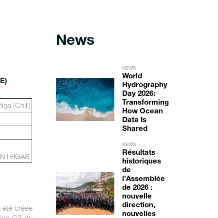
News
NEWS
World
E)
Hydrography
Day 2026:
Transforming
ga (Chili)
How Ocean
.
Data Is
Shared
NEWS
Résultats
MANTEIGAS
historiques
de
l’Assemblée
de 2026 :
nouvelle
direction,
 été créée
nouvelles
égion C2 du