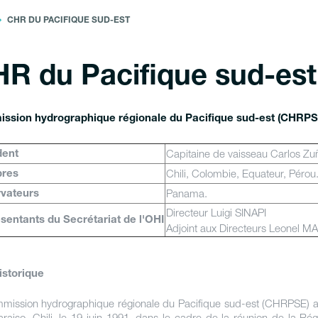
CHR DU PACIFIQUE SUD-EST
R du Pacifique sud-est
ssion hydrographique régionale du Pacifique sud-est (CHRPS
Capitaine de vaisseau Carlos Zuñi
dent
Chili, Colombie, Equateur, Pérou
res
Panama.
vateurs
Directeur Luigi SINAPI
sentants du Secrétariat de l'OHI
Adjoint aux Directeurs Leonel 
istorique
mission hydrographique régionale du Pacifique sud-est (CHRPSE) a
araiso, Chili, le 19 juin 1991, dans le cadre de la réunion de la R