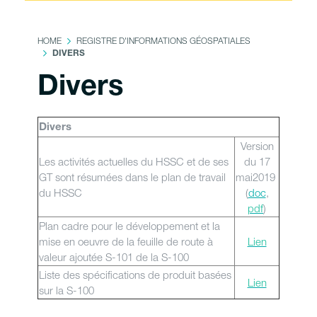
HOME
REGISTRE D'INFORMATIONS GÉOSPATIALES
DIVERS
Divers
Divers
Version
Les activités actuelles du HSSC et de ses
du 17
GT sont résumées dans le plan de travail
mai2019
du HSSC
(
doc
,
pdf
)
Plan cadre pour le développement et la
mise en oeuvre de la feuille de route à
Lien
valeur ajoutée S-101 de la S-100
Liste des spécifications de produit basées
Lien
sur la S-100