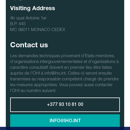
Visiting Address
4b qual Antoine 1er
B.P. 445
MC 98011 MONACO CEDEX
Contact us
Les demandes techniques provenant d'Etats membres,
d'organisations intergouvernementales et d'oganisations à
caractère consultatif doivent en premier lieu être faites
auprès de l'OHI à info@iho.int. Celles-ci seront ensuite
transmises au responsable compétent chargé de prendre
les mesures appropriées. Vous pouvez aussi contacter
l'OHI au numéro suivant:
+377 93 10 81 00
INFO@IHO.INT