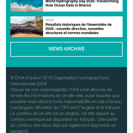
World Hydrography Day 2026: Transforming
How Ocean Data Is Shared
NEWS
Résultats historiques de l’Assemblée de
2026 : nouvelle direction, nouvelles
structures et normes mondiales
NEWS ARCHIVE
© Droit d'auteur 2019 Organisation hydrographique
internationale (OHI)
Clause de non-responsabilité: l'OHI s'est efforcée de
rendre les informations de ce site web aussi exactes que
possible mais décline toute responsabilité en cas d'erreur.
Les langues officielles de l'OHI sont l'anglais et le français.
Le contenu de ce site est en anglais. Un site séparé au
contenu identique est disponible en français. Une partie
du contenu des deux sites est également disponible en
espagnol.