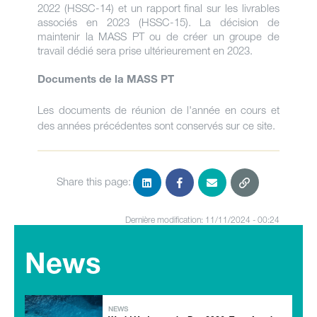
2022 (HSSC-14) et un rapport final sur les livrables
associés en 2023 (HSSC-15). La décision de
maintenir la MASS PT ou de créer un groupe de
travail dédié sera prise ultérieurement en 2023.
Documents de la MASS PT
Les documents de réunion de l'année en cours et
des années précédentes sont conservés sur ce site.
Share this page:
Dernière modification: 11/11/2024 - 00:24
News
NEWS