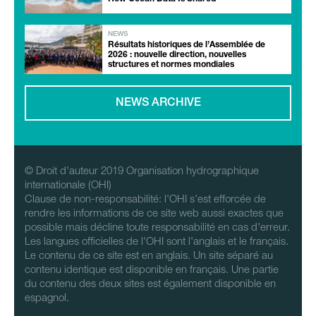
NEWS
Résultats historiques de l’Assemblée de
2026 : nouvelle direction, nouvelles
structures et normes mondiales
NEWS ARCHIVE
© Droit d'auteur 2019 Organisation hydrographique
internationale (OHI)
Clause de non-responsabilité: l'OHI s'est efforcée de
rendre les informations de ce site web aussi exactes que
possible mais décline toute responsabilité en cas d'erreur.
Les langues officielles de l'OHI sont l'anglais et le français.
Le contenu de ce site est en anglais. Un site séparé au
contenu identique est disponible en français. Une partie
du contenu des deux sites est également disponible en
espagnol.