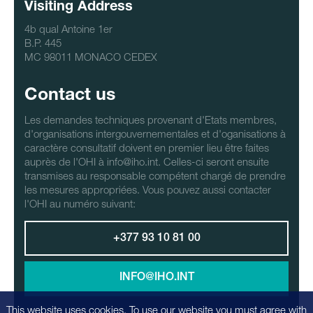
Visiting Address
4b qual Antoine 1er
B.P. 445
MC 98011 MONACO CEDEX
Contact us
Les demandes techniques provenant d'Etats membres,
d'organisations intergouvernementales et d'oganisations à
caractère consultatif doivent en premier lieu être faites
auprès de l'OHI à info@iho.int. Celles-ci seront ensuite
transmises au responsable compétent chargé de prendre
les mesures appropriées. Vous pouvez aussi contacter
l'OHI au numéro suivant:
+377 93 10 81 00
INFO@IHO.INT
This website uses cookies. To use our website you must agree with