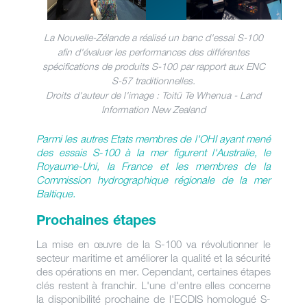
La Nouvelle-Zélande a réalisé un banc d'essai S-100
afin d'évaluer les performances des différentes
spécifications de produits S-100 par rapport aux ENC
S-57 traditionnelles.
Droits d'auteur de l'image : Toitū Te Whenua - Land
Information New Zealand
Parmi les autres Etats membres de l'OHI ayant mené
des essais S-100 à la mer figurent l'Australie, le
Royaume-Uni, la France et les membres de la
Commission hydrographique régionale de la mer
Baltique.
Prochaines étapes
La mise en œuvre de la S-100 va révolutionner le
secteur maritime et améliorer la qualité et la sécurité
des opérations en mer. Cependant, certaines étapes
clés restent à franchir. L'une d'entre elles concerne
la disponibilité prochaine de l'ECDIS homologué S-