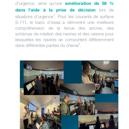
d'urgence, ainsi qu'une
amélioration de 58 %
lors de
dans l'aide à la prise de décision
1
situations d'urgence
. Pour les courants de surface
S-111, le banc d'essai a démontré une meilleure
compréhension de la tenue des ancres, des
schémas de rotation des navires et des raisons pour
lesquelles les navires se comportent différemment
1
dans différentes parties du chenal
.