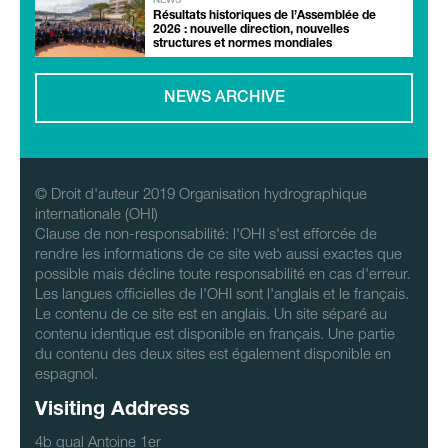
NEWS
Résultats historiques de l’Assemblée de
2026 : nouvelle direction, nouvelles
structures et normes mondiales
NEWS ARCHIVE
© Droit d'auteur 2019 Organisation hydrographique
internationale (OHI)
Clause de non-responsabilité: l'OHI s'est efforcée de
rendre les informations de ce site web aussi exactes que
possible mais décline toute responsabilité en cas d'erreur.
Les langues officielles de l'OHI sont l'anglais et le français.
Le contenu de ce site est en anglais. Un site séparé au
contenu identique est disponible en français. Une partie
du contenu des deux sites est également disponible en
espagnol.
Visiting Address
4b qual Antoine 1er