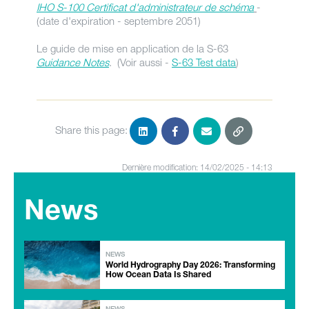
IHO S-100 Certificat d'administrateur de schéma
-
(date d'expiration - septembre 2051)
Le guide de mise en application de la S-63
Guidance Notes
. (Voir aussi -
S-63 Test data
)
Share this page:
Dernière modification: 14/02/2025 - 14:13
News
NEWS
World Hydrography Day 2026: Transforming
How Ocean Data Is Shared