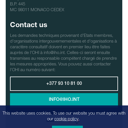
B.P. 445
MC 98011 MONACO CEDEX
Contact us
Les demandes techniques provenant d'Etats membres,
d'organisations intergouvernementales et d'oganisations à
caractère consultatif doivent en premier lieu être faites
auprès de l'OHI à info@iho.int. Celles-ci seront ensuite
transmises au responsable compétent chargé de prendre
les mesures appropriées. Vous pouvez aussi contacter
l'OHI au numéro suivant:
+377 93 10 81 00
INFO@IHO.INT
This website uses cookies. To use our website you must agree with
our
cookie policy
.
LANGUAGE: