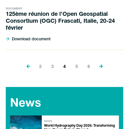
DOCUMENT
125ème réunion de l’Open Geospatial
Consortium (OGC) Frascati, Italie, 20-24
février
Download document
2
3
4
5
6
News
NEWS
World Hydrography Day 2026: Transforming