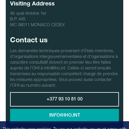
Visiting Address
4b qual Antoine 1er
B.P. 445
MC 98011 MONACO CEDEX
Contact us
Les demandes techniques provenant d'Etats membres,
d'organisations intergouvernementales et d'oganisations à
caractère consultatif doivent en premier lieu être faites
auprès de l'OHI à info@iho.int. Celles-ci seront ensuite
transmises au responsable compétent chargé de prendre
les mesures appropriées. Vous pouvez aussi contacter
l'OHI au numéro suivant:
+377 93 10 81 00
INFO@IHO.INT
This website uses cookies. To use our website you must agree with