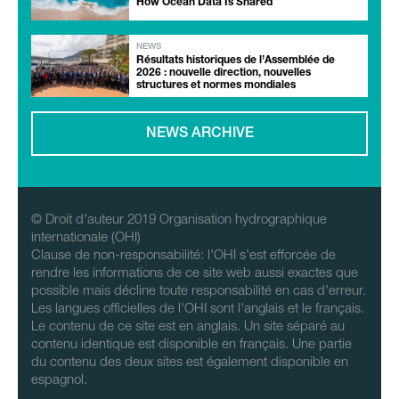
How Ocean Data Is Shared
NEWS
Résultats historiques de l’Assemblée de
2026 : nouvelle direction, nouvelles
structures et normes mondiales
NEWS ARCHIVE
© Droit d'auteur 2019 Organisation hydrographique
internationale (OHI)
Clause de non-responsabilité: l'OHI s'est efforcée de
rendre les informations de ce site web aussi exactes que
possible mais décline toute responsabilité en cas d'erreur.
Les langues officielles de l'OHI sont l'anglais et le français.
Le contenu de ce site est en anglais. Un site séparé au
contenu identique est disponible en français. Une partie
du contenu des deux sites est également disponible en
espagnol.