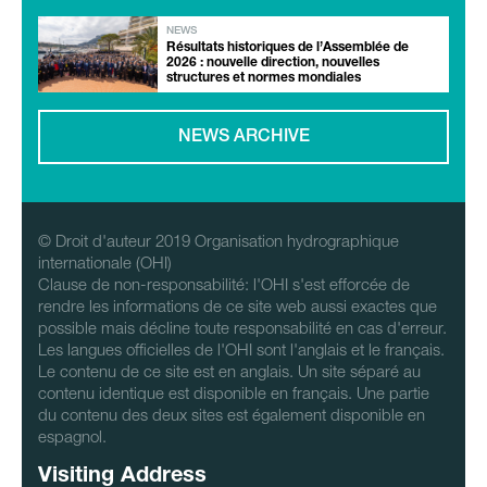
NEWS
Résultats historiques de l’Assemblée de
2026 : nouvelle direction, nouvelles
structures et normes mondiales
NEWS ARCHIVE
© Droit d'auteur 2019 Organisation hydrographique
internationale (OHI)
Clause de non-responsabilité: l'OHI s'est efforcée de
rendre les informations de ce site web aussi exactes que
possible mais décline toute responsabilité en cas d'erreur.
Les langues officielles de l'OHI sont l'anglais et le français.
Le contenu de ce site est en anglais. Un site séparé au
contenu identique est disponible en français. Une partie
du contenu des deux sites est également disponible en
espagnol.
Visiting Address