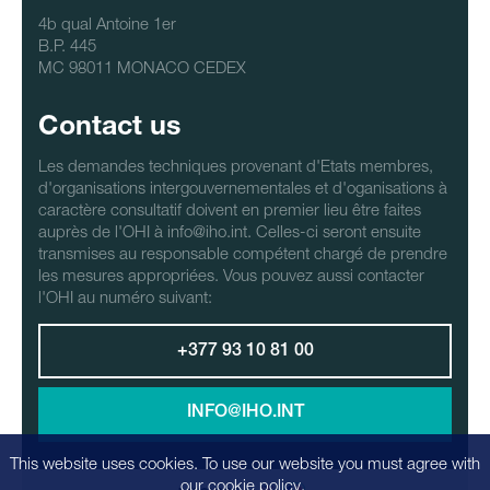
4b qual Antoine 1er
B.P. 445
MC 98011 MONACO CEDEX
Contact us
Les demandes techniques provenant d'Etats membres,
d'organisations intergouvernementales et d'oganisations à
caractère consultatif doivent en premier lieu être faites
auprès de l'OHI à info@iho.int. Celles-ci seront ensuite
transmises au responsable compétent chargé de prendre
les mesures appropriées. Vous pouvez aussi contacter
l'OHI au numéro suivant:
+377 93 10 81 00
INFO@IHO.INT
This website uses cookies. To use our website you must agree with
our
cookie policy
.