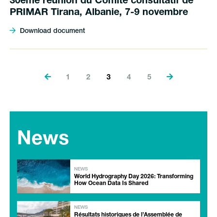
30ème réunion du Comité consultatif de
PRIMAR Tirana, Albanie, 7-9 novembre
Download document
1
2
3
4
5
News
NEWS
World Hydrography Day 2026: Transforming
How Ocean Data Is Shared
NEWS
Résultats historiques de l’Assemblée de