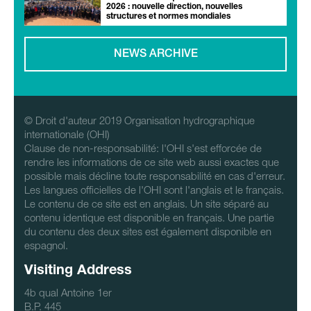
2026 : nouvelle direction, nouvelles
structures et normes mondiales
NEWS ARCHIVE
© Droit d'auteur 2019 Organisation hydrographique
internationale (OHI)
Clause de non-responsabilité: l'OHI s'est efforcée de
rendre les informations de ce site web aussi exactes que
possible mais décline toute responsabilité en cas d'erreur.
Les langues officielles de l'OHI sont l'anglais et le français.
Le contenu de ce site est en anglais. Un site séparé au
contenu identique est disponible en français. Une partie
du contenu des deux sites est également disponible en
espagnol.
Visiting Address
4b qual Antoine 1er
B.P. 445