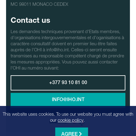
MC 98011 MONACO CEDEX
Contact us
Les demandes techniques provenant d'Etats membres,
d'organisations intergouvernementales et d'oganisations à
caractère consultatif doivent en premier lieu être faites
auprès de l'OHI à info@iho.int. Celles-ci seront ensuite
transmises au responsable compétent chargé de prendre
les mesures appropriées. Vous pouvez aussi contacter
l'OHI au numéro suivant:
+377 93 10 81 00
INFO@IHO.INT
This website uses cookies. To use our website you must agree with
our
cookie policy
.
LANGUAGE:
AGREE