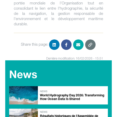
portée mondiale de l’Organisation tout en
consolidant le lien entre l'hydrographie, la sécurité
de la navigation, la gestion responsable de
l'environnement et le développement maritime
durable.
Share this page:
Dernière modification: 16/02/2026 - 15:51
News
NEWS
World Hydrography Day 2026: Transforming
How Ocean Data Is Shared
NEWS
Résultats historiques de l’Assemblée de