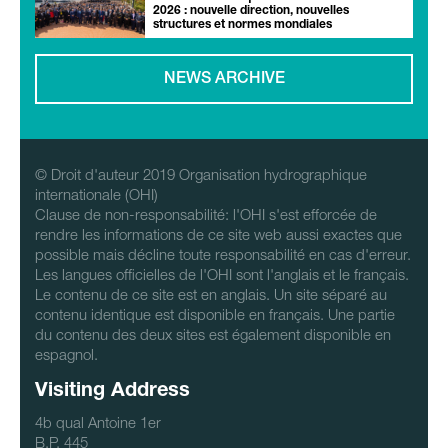
2026 : nouvelle direction, nouvelles
structures et normes mondiales
NEWS ARCHIVE
© Droit d'auteur 2019 Organisation hydrographique
internationale (OHI)
Clause de non-responsabilité: l'OHI s'est efforcée de
rendre les informations de ce site web aussi exactes que
possible mais décline toute responsabilité en cas d'erreur.
Les langues officielles de l'OHI sont l'anglais et le français.
Le contenu de ce site est en anglais. Un site séparé au
contenu identique est disponible en français. Une partie
du contenu des deux sites est également disponible en
espagnol.
Visiting Address
4b qual Antoine 1er
B.P. 445