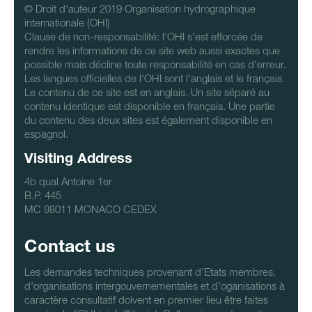
© Droit d'auteur 2019 Organisation hydrographique
internationale (OHI)
Clause de non-responsabilité: l'OHI s'est efforcée de
rendre les informations de ce site web aussi exactes que
possible mais décline toute responsabilité en cas d'erreur.
Les langues officielles de l'OHI sont l'anglais et le français.
Le contenu de ce site est en anglais. Un site séparé au
contenu identique est disponible en français. Une partie
du contenu des deux sites est également disponible en
espagnol.
Visiting Address
4b qual Antoine 1er
B.P. 445
MC 98011 MONACO CEDEX
Contact us
Les demandes techniques provenant d'Etats membres,
d'organisations intergouvernementales et d'oganisations à
caractère consultatif doivent en premier lieu être faites