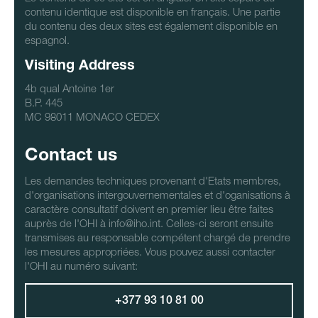
contenu identique est disponible en français. Une partie
du contenu des deux sites est également disponible en
espagnol.
Visiting Address
4b qual Antoine 1er
B.P. 445
MC 98011 MONACO CEDEX
Contact us
Les demandes techniques provenant d'Etats membres,
d'organisations intergouvernementales et d'oganisations à
caractère consultatif doivent en premier lieu être faites
auprès de l'OHI à info@iho.int. Celles-ci seront ensuite
transmises au responsable compétent chargé de prendre
les mesures appropriées. Vous pouvez aussi contacter
l'OHI au numéro suivant:
+377 93 10 81 00