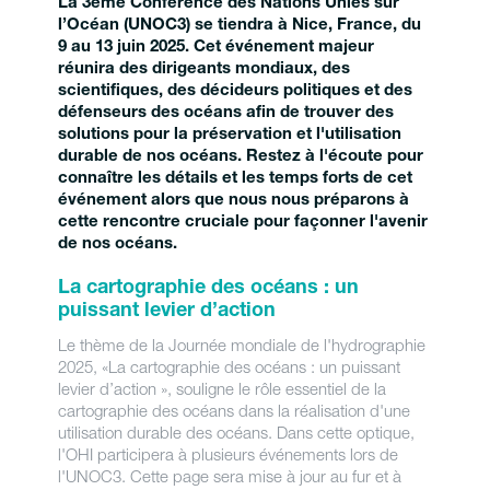
La 3ème Conférence des Nations Unies sur
l’Océan (UNOC3) se tiendra à Nice, France, du
9 au 13 juin 2025. Cet événement majeur
réunira des dirigeants mondiaux, des
scientifiques, des décideurs politiques et des
défenseurs des océans afin de trouver des
solutions pour la préservation et l'utilisation
durable de nos océans. Restez à l'écoute pour
connaître les détails et les temps forts de cet
événement alors que nous nous préparons à
cette rencontre cruciale pour façonner l'avenir
de nos océans.
La cartographie des océans : un
puissant levier d’action
Le thème de la Journée mondiale de l'hydrographie
2025, «La cartographie des océans : un puissant
levier d’action », souligne le rôle essentiel de la
cartographie des océans dans la réalisation d'une
utilisation durable des océans. Dans cette optique,
l'OHI participera à plusieurs événements lors de
l'UNOC3. Cette page sera mise à jour au fur et à