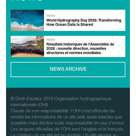
NEWS
World Hydrography Day 2026: Transforming
How Ocean Data Is Shared
NEWS
Résultats historiques de l’Assemblée de
2026 : nouvelle direction, nouvelles
structures et normes mondiales
NEWS ARCHIVE
© Droit d'auteur 2019 Organisation hydrographique
internationale (OHI)
Clause de non-responsabilité: l'OHI s'est efforcée de
rendre les informations de ce site web aussi exactes que
possible mais décline toute responsabilité en cas d'erreur.
Les langues officielles de l'OHI sont l'anglais et le français.
Le contenu de ce site est en anglais. Un site séparé au