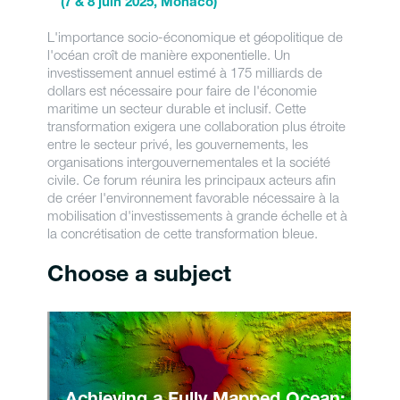
(7 & 8 juin 2025, Monaco)
L'importance socio-économique et géopolitique de
l'océan croît de manière exponentielle. Un
investissement annuel estimé à 175 milliards de
dollars est nécessaire pour faire de l'économie
maritime un secteur durable et inclusif. Cette
transformation exigera une collaboration plus étroite
entre le secteur privé, les gouvernements, les
organisations intergouvernementales et la société
civile. Ce forum réunira les principaux acteurs afin
de créer l'environnement favorable nécessaire à la
mobilisation d'investissements à grande échelle et à
la concrétisation de cette transformation bleue.
Choose a subject