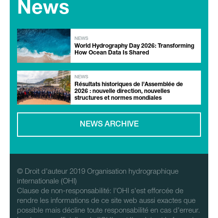
News
NEWS
World Hydrography Day 2026: Transforming
How Ocean Data Is Shared
NEWS
Résultats historiques de l’Assemblée de
2026 : nouvelle direction, nouvelles
structures et normes mondiales
NEWS ARCHIVE
© Droit d'auteur 2019 Organisation hydrographique
internationale (OHI)
Clause de non-responsabilité: l'OHI s'est efforcée de
rendre les informations de ce site web aussi exactes que
possible mais décline toute responsabilité en cas d'erreur.