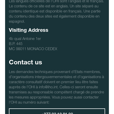
Les langues officielles de l'OHI sont l'anglais et le français.
Le contenu de ce site est en anglais. Un site séparé au
contenu identique est disponible en français. Une partie
du contenu des deux sites est également disponible en
espagnol.
Visiting Address
4b qual Antoine 1er
B.P. 445
MC 98011 MONACO CEDEX
Contact us
Les demandes techniques provenant d'Etats membres,
d'organisations intergouvernementales et d'oganisations à
caractère consultatif doivent en premier lieu être faites
auprès de l'OHI à info@iho.int. Celles-ci seront ensuite
transmises au responsable compétent chargé de prendre
les mesures appropriées. Vous pouvez aussi contacter
l'OHI au numéro suivant: