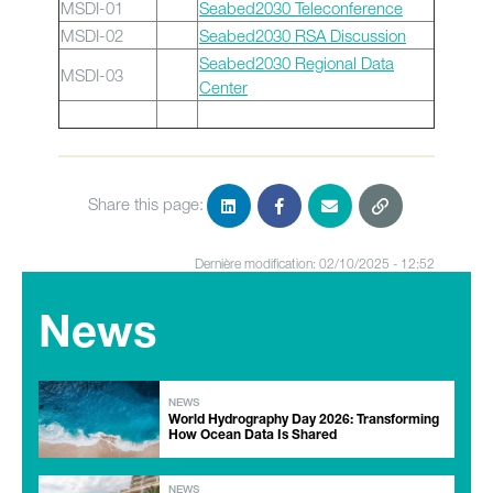
MSDI-01
Seabed2030 Teleconference
MSDI-02
Seabed2030 RSA Discussion
Seabed2030 Regional Data
MSDI-03
Center
Share this page:
Dernière modification: 02/10/2025 - 12:52
News
NEWS
World Hydrography Day 2026: Transforming
How Ocean Data Is Shared
NEWS