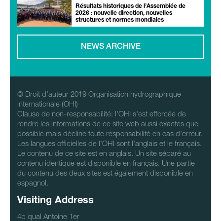
Résultats historiques de l’Assemblée de
2026 : nouvelle direction, nouvelles
structures et normes mondiales
NEWS ARCHIVE
© Droit d'auteur 2019 Organisation hydrographique
internationale (OHI)
Clause de non-responsabilité: l'OHI s'est efforcée de
rendre les informations de ce site web aussi exactes que
possible mais décline toute responsabilité en cas d'erreur.
Les langues officielles de l'OHI sont l'anglais et le français.
Le contenu de ce site est en anglais. Un site séparé au
contenu identique est disponible en français. Une partie
du contenu des deux sites est également disponible en
espagnol.
Visiting Address
4b qual Antoine 1er