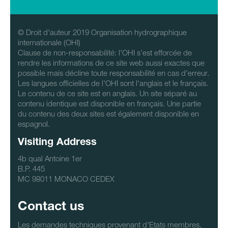
© Droit d'auteur 2019 Organisation hydrographique
internationale (OHI)
Clause de non-responsabilité: l'OHI s'est efforcée de
rendre les informations de ce site web aussi exactes que
possible mais décline toute responsabilité en cas d'erreur.
Les langues officielles de l'OHI sont l'anglais et le français.
Le contenu de ce site est en anglais. Un site séparé au
contenu identique est disponible en français. Une partie
du contenu des deux sites est également disponible en
espagnol.
Visiting Address
4b qual Antoine 1er
B.P. 445
MC 98011 MONACO CEDEX
Contact us
Les demandes techniques provenant d'Etats membres,