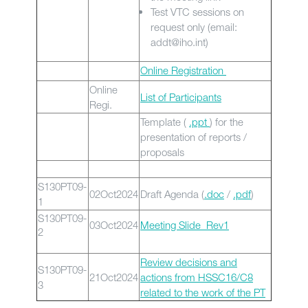
Test VTC sessions on
request only (email:
addt@iho.int)
Online Registration
Online
List of Participants
Regi.
Template (
.ppt
) for the
presentation of reports /
proposals
S130PT09-
02Oct2024
Draft Agenda (
.doc
/
.pdf
)
1
S130PT09-
03Oct2024
Meeting Slide_Rev1
2
Review decisions and
S130PT09-
21Oct2024
actions from HSSC16/C8
3
related to the work of the PT