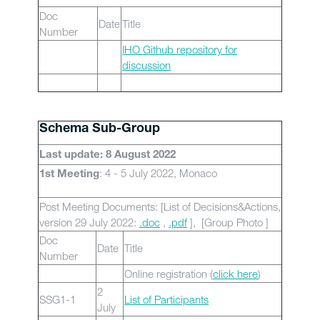
Doc
Date
Title
Number
IHO Github repository for
discussion
Schema Sub-Group
Last update: 8 August 2022
: 4 - 5 July 2022, Monaco
1st Meeting
Post Meeting Documents: [List of Decisions&Actions,
version 29 July 2022:
.doc
,
.pdf
], [Group Photo ]
Doc
Date
Title
Number
Online registration (
click here
)
2
SSG1-1
List of Participants
July