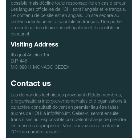
possible mais décline toute responsabilité en cas d'erreur.
Les langues officielles de l'OHI sont l'anglais et le français.
Le contenu de ce site est en anglais. Un site séparé au
contenu identique est disponible en français. Une partie
du contenu des deux sites est également disponible en
espagnol.
Visiting Address
4b qual Antoine 1er
B.P. 445
MC 98011 MONACO CEDEX
Contact us
Les demandes techniques provenant d'Etats membres,
d'organisations intergouvernementales et d'oganisations à
caractère consultatif doivent en premier lieu être faites
auprès de l'OHI à info@iho.int. Celles-ci seront ensuite
transmises au responsable compétent chargé de prendre
les mesures appropriées. Vous pouvez aussi contacter
l'OHI au numéro suivant: