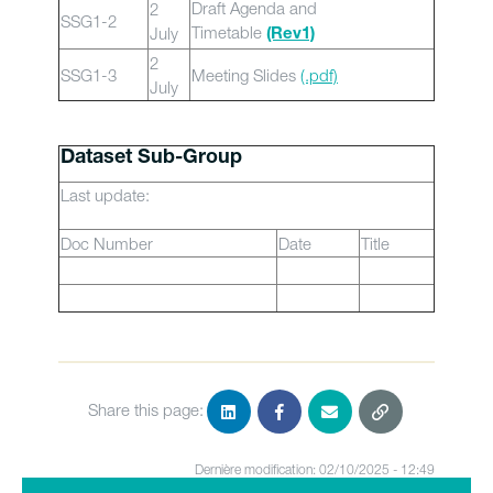
Draft Agenda and
2
SSG1-2
Timetable
July
(Rev1)
2
SSG1-3
Meeting Slides
(.pdf)
July
Dataset Sub-Group
Last update:
Doc Number
Date
Title
Share this page:
Dernière modification: 02/10/2025 - 12:49