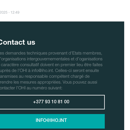
/2025 - 12:49
Contact us
es demandes techniques provenant d'Etats membres,
'organisations intergouvernementales et d'oganisations
 caractère consultatif doivent en premier lieu être faites
uprès de l'OHI à info@iho.int. Celles-ci seront ensuite
ransmises au responsable compétent chargé de
rendre les mesures appropriées. Vous pouvez aussi
ontacter l'OHI au numéro suivant:
+377 93 10 81 00
INFO@IHO.INT