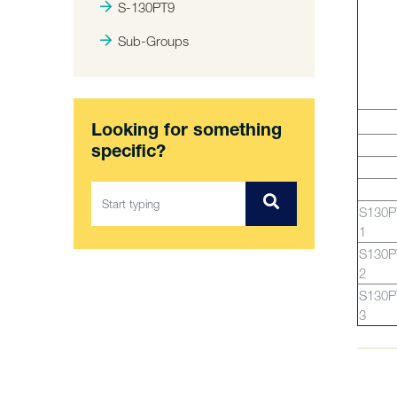
S-130PT9
Sub-Groups
Looking for something
specific?
S130P
1
S130P
2
S130P
3