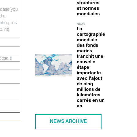
structures
e case you
et normes
mondiales
d a
ting link
NEWS
.int)
La
cartographie
mondiale
des fonds
marins
franchit une
oposals
nouvelle
étape
importante
avec l'ajout
de cinq
millions de
kilomètres
carrés en un
an
NEWS ARCHIVE