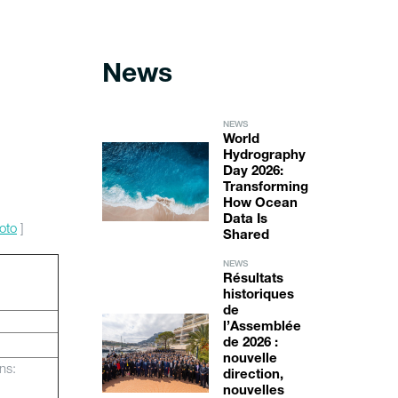
News
NEWS
World
Hydrography
Day 2026:
Transforming
How Ocean
Data Is
oto
]
Shared
NEWS
Résultats
historiques
de
l’Assemblée
de 2026 :
nouvelle
ns:
direction,
nouvelles