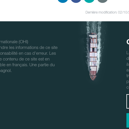
Dernière modification: 02/10
nationale (OHI)
ndre les informations de ce site
L
nsabilité en cas d'erreur. Les
d
 Le contenu de ce site est en
à
ble en français. Une partie du
a
pagnol.
t
p
c