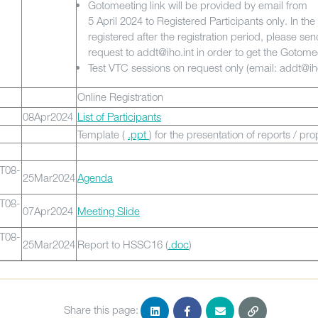
Gotomeeting link will be provided by email from
5 April 2024 to Registered Participants only. In th
registered after the registration period, please sen
request to addt@iho.int in order to get the Gotomee
Test VTC sessions on request only (email: addt@iho
Online Registration
08Apr2024
List of Participants
Template (
.ppt
) for the presentation of reports / pr
T08-
25Mar2024
Agenda
T08-
07Apr2024
Meeting Slide
T08-
25Mar2024
Report to HSSC16 (
.doc
)
Share this page: