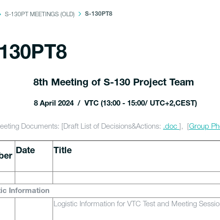
S-130PT MEETINGS (OLD)
S-130PT8
-130PT8
8th Meeting of S-130 Project Team
8 April 2024 / VTC (13:00 - 15:00/ UTC+2,CEST)
eeting Documents: [Draft List of Decisions&Actions:
.doc
], [
Group Ph
Date
Title
ber
tic Information
Logistic Information for VTC Test and Meeting Sessio