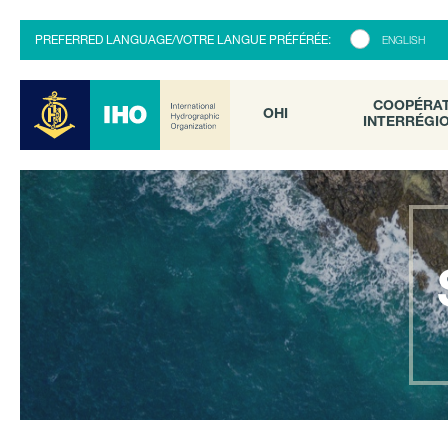
COOPÉRATI
OHI
PREFERRED LANGUAGE/VOTRE LANGUE PRÉFÉRÉE:
ENGLISH
INTERRÉGION
COOPÉRA
OHI
INTERRÉGI