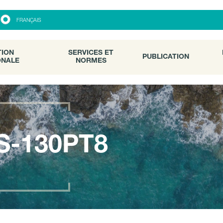
ON
SERVICES ET
PUBLICATION
FRANÇAIS
ALE
NORMES
TION
SERVICES ET
PUBLICATION
ONALE
NORMES
S-130PT8