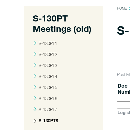
HOME
S-130PT
Meetings (old)
S
S-130PT1
S-130PT2
S-130PT3
Post M
S-130PT4
Doc
S-130PT5
Num
S-130PT6
S-130PT7
Logis
S-130PT8