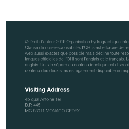
© Droit d'auteur 2019 Organisation hydrographique inter
Clause de non-responsabilité: l'OHI s'est efforcée de re
web aussi exactes que possible mais décline toute respo
langues officielles de l'OHI sont l'anglais et le français.
anglais. Un site séparé au contenu identique est disponi
contenu des deux sites est également disponible en es
Visiting Address
4b qual Antoine 1er
B.P. 445
MC 98011 MONACO CEDEX