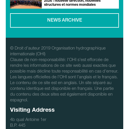
2026 : nouvelle direction, nouvelles
structures et normes mondiales
NEWS ARCHIVE
© Droit d'auteur 2019 Organisation hydrographique
internationale (OHI)
Clause de non-responsabilité: l'OHI s'est efforcée de
rendre les informations de ce site web aussi exactes que
possible mais décline toute responsabilité en cas d'erreur.
Les langues officielles de l'OHI sont l'anglais et le français.
Le contenu de ce site est en anglais. Un site séparé au
contenu identique est disponible en français. Une partie
du contenu des deux sites est également disponible en
espagnol.
Visiting Address
4b qual Antoine 1er
B.P. 445