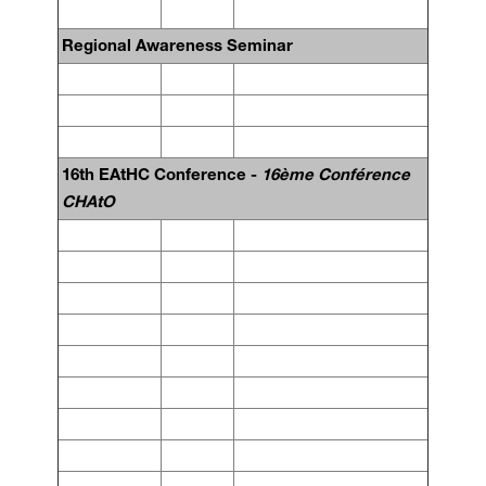
Regional Awareness Seminar
16th EAtHC Conference -
16ème Conférence
CHAtO