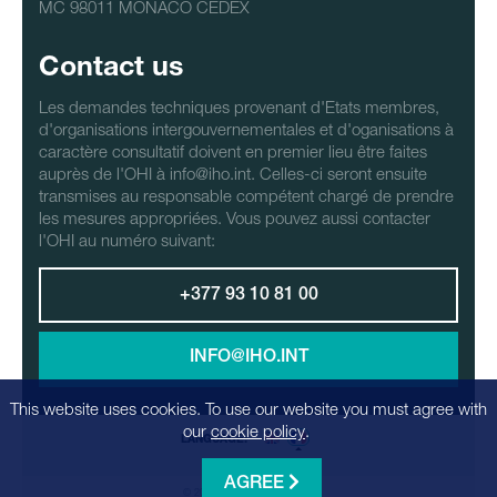
MC 98011 MONACO CEDEX
Contact us
Les demandes techniques provenant d'Etats membres,
d'organisations intergouvernementales et d'oganisations à
caractère consultatif doivent en premier lieu être faites
auprès de l'OHI à info@iho.int. Celles-ci seront ensuite
transmises au responsable compétent chargé de prendre
les mesures appropriées. Vous pouvez aussi contacter
l'OHI au numéro suivant:
+377 93 10 81 00
INFO@IHO.INT
This website uses cookies. To use our website you must agree with
our
cookie policy
.
LANGUAGE:
AGREE
© 2026 - Realization
Factrics