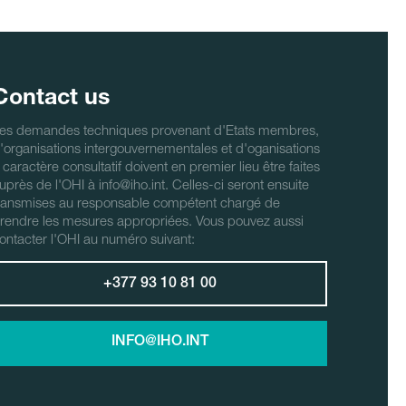
Contact us
es demandes techniques provenant d'Etats membres,
'organisations intergouvernementales et d'oganisations
 caractère consultatif doivent en premier lieu être faites
uprès de l'OHI à info@iho.int. Celles-ci seront ensuite
ransmises au responsable compétent chargé de
rendre les mesures appropriées. Vous pouvez aussi
ontacter l'OHI au numéro suivant:
+377 93 10 81 00
INFO@IHO.INT