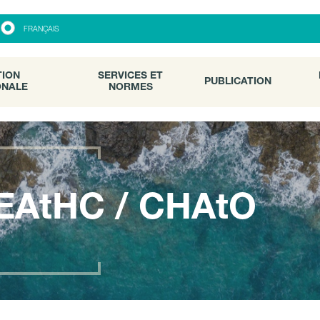
ON
SERVICES ET
PUBLICATION
FRANÇAIS
ALE
NORMES
TION
SERVICES ET
PUBLICATION
ONALE
NORMES
EAtHC / CHAtO