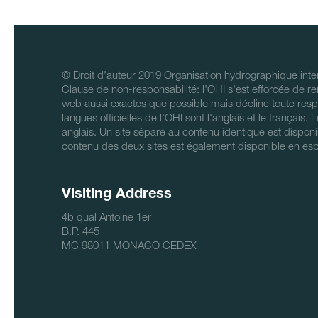
© Droit d'auteur 2019 Organisation hydrographique inter
Clause de non-responsabilité: l'OHI s'est efforcée de re
web aussi exactes que possible mais décline toute respo
langues officielles de l'OHI sont l'anglais et le français.
anglais. Un site séparé au contenu identique est disponi
contenu des deux sites est également disponible en es
Visiting Address
4b qual Antoine 1er
B.P. 445
MC 98011 MONACO CEDEX