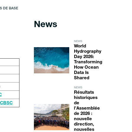
 DE BASE
News
NEWS
World
Hydrography
Day 2026:
Transforming
How Ocean
Data Is
Shared
)
NEWS
Résultats
C
historiques
u CBSC
de
l’Assemblée
de 2026 :
nouvelle
direction,
nouvelles