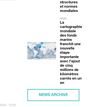
structures
et normes
mondiales
NEWS
La
cartographie
mondiale
des fonds
marins
franchit une
nouvelle
étape
importante
avec l'ajout
de cinq
millions de
kilomètres
carrés en un
an
NEWS ARCHIVE
/2024 - 10:05