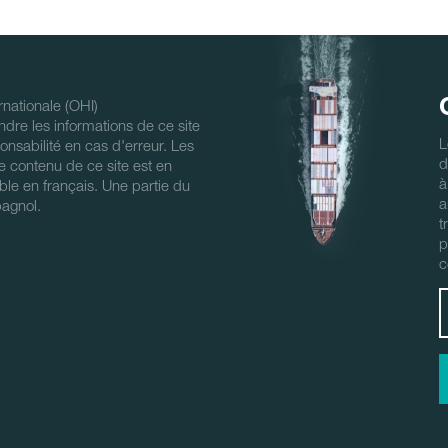
nationale (OHI)
ndre les informations de ce site
L
nsabilité en cas d'erreur. Les
d
 Le contenu de ce site est en
à
ble en français. Une partie du
a
pagnol.
t
p
c