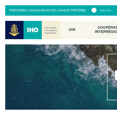
COOPÉRATI
OHI
PREFERRED LANGUAGE/VOTRE LANGUE PRÉFÉRÉE:
ENGLISH
INTERRÉGION
COOPÉRA
OHI
INTERRÉGI