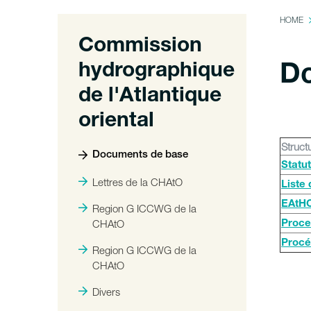
HOME
Commission
hydrographique
Do
de l'Atlantique
oriental
Struct
Documents de base
Statu
Lettres de la CHAtO
Liste
EAtHC
Region G ICCWG de la
CHAtO
Proce
Procé
Region G ICCWG de la
CHAtO
Divers