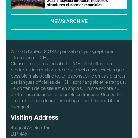
2026 : nouvelle direction, nouvelles
structures et normes mondiales
NEWS ARCHIVE
© Droit d'auteur 2019 Organisation hydrographique
internationale (OHI)
Clause de non-responsabilité: l'OHI s'est efforcée de
rendre les informations de ce site web aussi exactes que
possible mais décline toute responsabilité en cas d'erreur.
Les langues officielles de l'OHI sont l'anglais et le français.
Le contenu de ce site est en anglais. Un site séparé au
contenu identique est disponible en français. Une partie
du contenu des deux sites est également disponible en
espagnol.
Visiting Address
4b qual Antoine 1er
B.P. 445