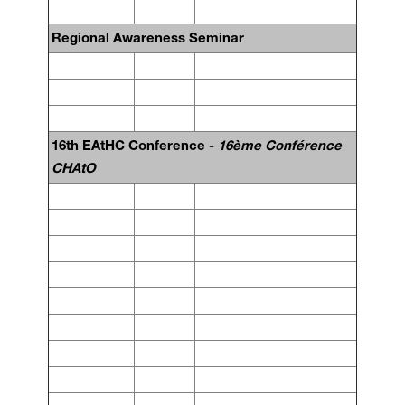
Regional Awareness Seminar
16th EAtHC Conference -
16ème Conférence
CHAtO