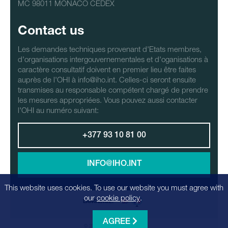
MC 98011 MONACO CEDEX
Contact us
Les demandes techniques provenant d'Etats membres,
d'organisations intergouvernementales et d'oganisations à
caractère consultatif doivent en premier lieu être faites
auprès de l'OHI à info@iho.int. Celles-ci seront ensuite
transmises au responsable compétent chargé de prendre
les mesures appropriées. Vous pouvez aussi contacter
l'OHI au numéro suivant:
+377 93 10 81 00
INFO@IHO.INT
This website uses cookies. To use our website you must agree with
our
cookie policy
.
LANGUAGE:
AGREE
© 2026 - Realization
Factrics