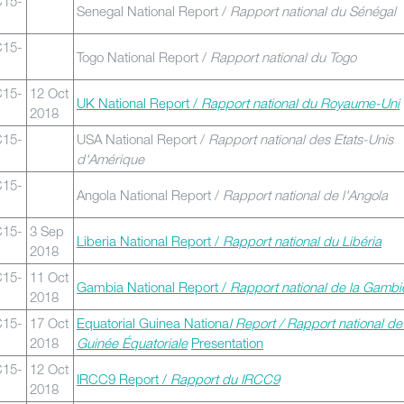
C15-
Senegal National Report /
Rapport national du Sénégal
C15-
Togo National Report /
Rapport national du Togo
C15-
12 Oct
UK National Report /
Rapport national du Royaume-Uni
2018
C15-
USA National Report /
Rapport national des Etats-Unis
d'Amérique
C15-
Angola National Report /
Rapport national de l'Angola
C15-
3 Sep
Liberia National Report /
Rapport national du Libéria
2018
C15-
11 Oct
Gambia National Report /
Rapport national de la Gambi
2018
C15-
17 Oct
Equatorial Guinea Nationa
l Report / Rapport national de
2018
Guinée Équatoriale
Presentation
C15-
12 Oct
IRCC9 Report /
Rapport du IRCC9
2018