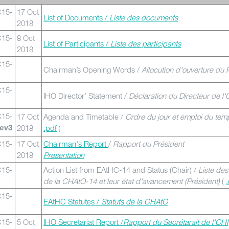
C15-
17 Oct
List of Documents /
Liste des documents
2018
C15-
8 Oct
List of Participants /
Liste des participants
2018
C15-
Chairman’s Opening Words /
Allocution d’ouverture du 
C15-
IHO Director’ Statement /
Déclaration du Directeur de l'
C15-
17 Oct
Agenda and Timetable /
Ordre du jour et emploi du tem
2018
.pdf
)
ev3
C15-
17 Oct
Chairman's Report
/
Rapport du Président
2018
Presentation
C15-
Action List from EAtHC-14 and Status (Chair) /
Liste des
de la CHAtO-14 et leur état d'avancement (Président)
(
C15-
EAtHC Statutes /
Statuts de la CHAtO
C15-
5 Oct
IHO Secretariat Report /
Rapport du Secrétarait de l'OHI