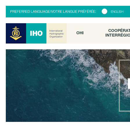
COOPÉRATI
OHI
PREFERRED LANGUAGE/VOTRE LANGUE PRÉFÉRÉE:
ENGLISH
INTERRÉGION
COOPÉRA
OHI
INTERRÉGI