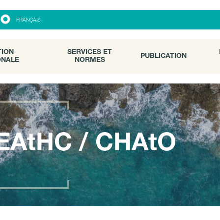
ON
SERVICES ET
PUBLICATION
FRANÇAIS
ALE
NORMES
TION
SERVICES ET
PUBLICATION
ONALE
NORMES
EAtHC / CHAtO