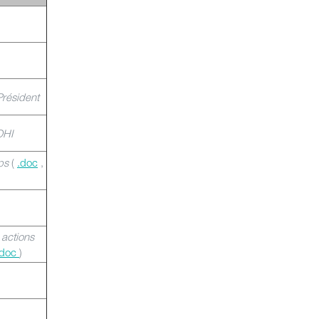
Président
OHI
ps
(
.doc
,
 actions
.doc
)