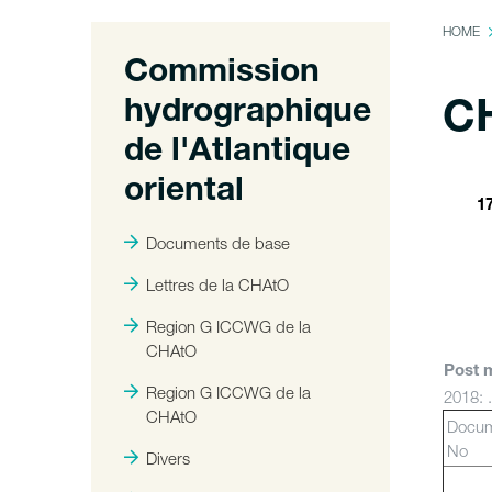
HOME
Commission
hydrographique
CH
de l'Atlantique
oriental
1
Documents de base
Lettres de la CHAtO
Region G ICCWG de la
CHAtO
Post 
Region G ICCWG de la
2018: .
CHAtO
Docu
No
Divers