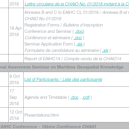
2018
Lettre circulaire de la CHAtO No. 01/2018 invitant à la
Annexes B and C to EAtHC CL 01/2018 /
Annexes B et 
CHAtO No 01/2018
Registration Forms /
Bulletins d'inscription
18 Apr
Conference and Seminar (
.doc
)
2018
Conférence et séminaire (
.doc
)
Seminar Application Form (
.xls
)
Formulaire de candidature au séminaire (
.xls
)
Report of EAtHC14 /
Compte-rendu de la CHAtO14
nal Awareness Seminar on Maritime Geospatial Knowledge
8 Oct
List of Participants /
Liste des participants
2018
17
Sep
Agenda and Timetable (
.doc
,
.pdf
)
2018
12 Oct
Presentations.html
2018
EAtHC Conference -
15ème Conférence CHAtO