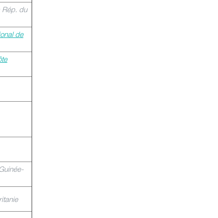
a Rép. du
ional de
ôte
 Guinée-
itanie