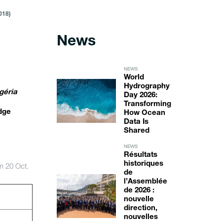
018)
News
NEWS
World
Hydrography
géria
Day 2026:
Transforming
dge
How Ocean
Data Is
Shared
NEWS
Résultats
historiques
on 20 Oct.
de
l’Assemblée
de 2026 :
nouvelle
direction,
nouvelles