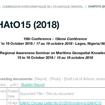
COMMISSION HYDROGRAPHIQUE DE L'ATLANTIQUE ORIENTAL
CHATO15 (2
AtO15 (2018)
15th Conference -
15ème Conférence
7 to 19 October 2018 /
17 au 19 octobre 2018
- Lagos, Nigeria/
Ni
Regional Awareness Seminar on Maritime Geospatial Knowle
15 to 16 October 2018 /
15 au 16 octobre 2018
[Report] - [Photo] - [Draft List of Actions, versi
meeting documents:
doc , .pdf ] - [
Bulletin Report
]
ment
Posted
Document Title /
Titre du document
Date
18 Apr
EAtHC Circular Letter No 01/2018 inviting to EAtHC15