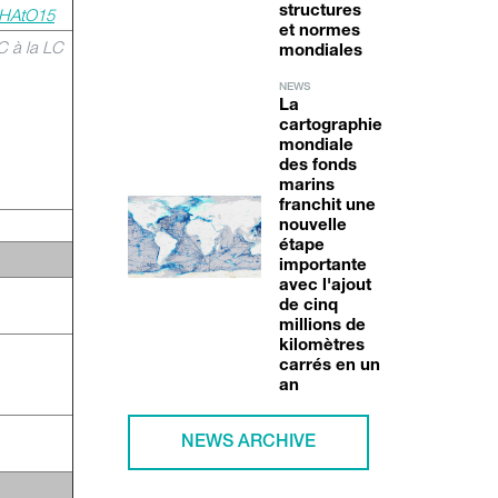
structures
 CHAtO15
et normes
C à la LC
mondiales
NEWS
La
cartographie
mondiale
des fonds
marins
franchit une
nouvelle
étape
importante
avec l'ajout
de cinq
millions de
kilomètres
carrés en un
an
NEWS ARCHIVE