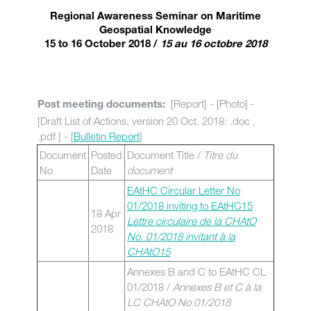
Regional Awareness Seminar on Maritime
Geospatial Knowledge
15 to 16 October 2018 /
15 au 16 octobre 2018
[Report] - [Photo] -
Post meeting documents:
[Draft List of Actions, version 20 Oct. 2018: .doc ,
.pdf ] - [
Bulletin Report
]
Document
Posted
Document Title /
Titre du
No
Date
document
EAtHC Circular Letter No
01/2018 inviting to EAtHC15
18 Apr
Lettre circulaire de la CHAtO
2018
No. 01/2018 invitant à la
CHAtO15
Annexes B and C to EAtHC CL
01/2018 /
Annexes B et C à la
LC CHAtO No 01/2018