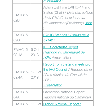
Presentation
Action List from EAtHC-14 and
Status (Chair) /
Liste des actions
EAtHC15-
de la CHAtO-14 et leur état
02B
d'avancement (Président)
(
.doc
)
EAtHC15-
EAtHC Statutes /
Statuts de la
02C
CHAtO
IHO Secretariat Report
EAtHC15-
5 Oct
/
Rapport du Secrétarait de
03.1A
2018
l'OHI
Presentation
Report from the 2nd meeting of
the IHO Council
/
Rapport de la
EAtHC15-
17 Oct
2ème réunion du Conseil de
03.4A
2018
l'OHI
Presentation
EAtHC15-
Cameroon National Report /
04A
Rapport national du Cameroun
EAtHC15-
11 Oct
France National Report /