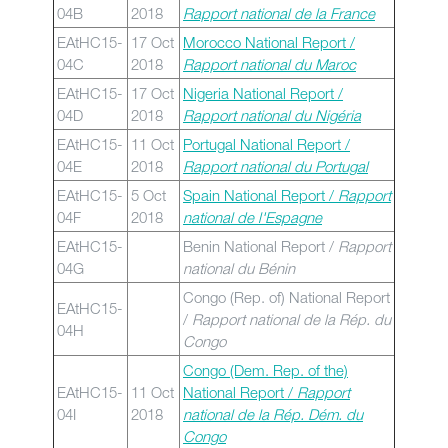
04B
2018
Rapport national de la France
EAtHC15-
17 Oct
Morocco National Report /
04C
2018
Rapport national du Maroc
EAtHC15-
17 Oct
Nigeria National Report /
04D
2018
Rapport national du Nigéria
EAtHC15-
11 Oct
Portugal National Report /
04E
2018
Rapport national du Portugal
EAtHC15-
5 Oct
Spain National Report /
Rapport
04F
2018
national de l'Espagne
EAtHC15-
Benin National Report /
Rapport
04G
national du Bénin
Congo (Rep. of) National Report
EAtHC15-
/
Rapport national de la Rép. du
04H
Congo
Congo (Dem. Rep. of the)
EAtHC15-
11 Oct
National Report /
Rapport
04I
2018
national de la Rép. Dém. du
Congo