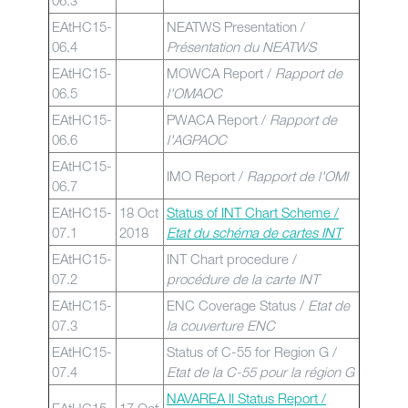
06.3
EAtHC15-
NEATWS Presentation /
06.4
Présentation du NEATWS
EAtHC15-
MOWCA Report /
Rapport de
06.5
l'OMAOC
EAtHC15-
PWACA Report /
Rapport de
06.6
l'AGPAOC
EAtHC15-
IMO Report /
Rapport de l'OMI
06.7
EAtHC15-
18 Oct
Status of INT Chart Scheme /
07.1
2018
Etat du schéma de cartes INT
EAtHC15-
INT Chart procedure /
07.2
procédure de la carte INT
EAtHC15-
ENC Coverage Status /
Etat de
07.3
la couverture ENC
EAtHC15-
Status of C-55 for Region G /
07.4
Etat de la C-55 pour la région G
NAVAREA II Status Report /