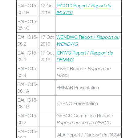
EAtHC15-
12 Oct
IRCC10 Report /
Raport du
05.1B
2018
IRCC10
EAtHC15-
05.1C
EAtHC15-
17 Oct
WENDWG Report /
Rapport du
05.2
2018
WENDWG
EAtHC15-
17 Oct
IENWG Report /
Rapport de
05.3
2018
l'IENWG
EAtHC15-
HSSC Report /
Rapport du
05.4
HSSC
EAtHC15-
PRIMAR Presentation
06.1A
EAtHC15-
IC-ENC Presentation
06.1B
EAtHC15-
GEBCO Committee Report /
06.2
Rapport du comité GEBCO
EAtHC15-
IALA Report /
Rapport de l'AISM