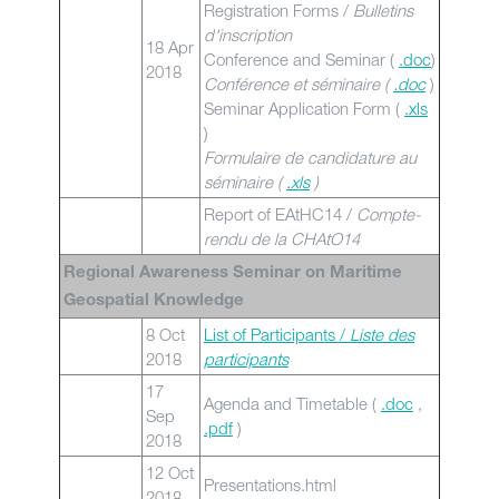
Registration Forms /
Bulletins
d'inscription
18 Apr
Conference and Seminar (
.doc
)
2018
Conférence et séminaire (
.doc
)
Seminar Application Form (
.xls
)
Formulaire de candidature au
séminaire (
.xls
)
Report of EAtHC14 /
Compte-
rendu de la CHAtO14
Regional Awareness Seminar on Maritime
Geospatial Knowledge
8 Oct
List of Participants /
Liste des
2018
participants
17
Agenda and Timetable (
.doc
,
Sep
.pdf
)
2018
12 Oct
Presentations.html
2018