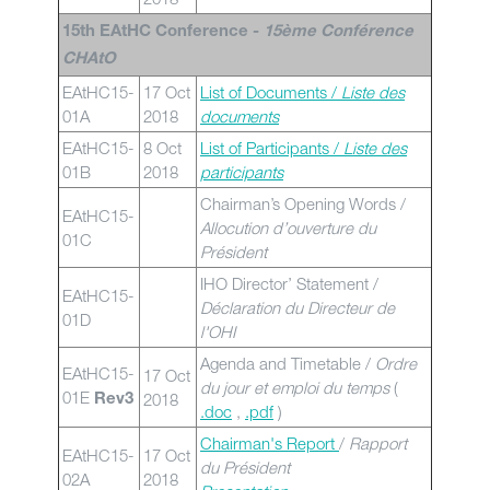
15th EAtHC Conference -
15ème Conférence
CHAtO
EAtHC15-
17 Oct
List of Documents /
Liste des
01A
2018
documents
EAtHC15-
8 Oct
List of Participants /
Liste des
01B
2018
participants
Chairman’s Opening Words /
EAtHC15-
Allocution d’ouverture du
01C
Président
IHO Director’ Statement /
EAtHC15-
Déclaration du Directeur de
01D
l'OHI
Agenda and Timetable /
Ordre
EAtHC15-
17 Oct
du jour et emploi du temps
(
01E
2018
Rev3
.doc
,
.pdf
)
Chairman's Report
/
Rapport
EAtHC15-
17 Oct
du Président
02A
2018