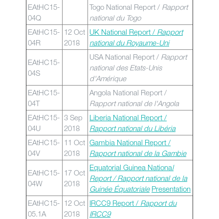
EAtHC15-
Togo National Report /
Rapport
04Q
national du Togo
EAtHC15-
12 Oct
UK National Report /
Rapport
04R
2018
national du Royaume-Uni
USA National Report /
Rapport
EAtHC15-
national des Etats-Unis
04S
d'Amérique
EAtHC15-
Angola National Report /
04T
Rapport national de l'Angola
EAtHC15-
3 Sep
Liberia National Report /
04U
2018
Rapport national du Libéria
EAtHC15-
11 Oct
Gambia National Report /
04V
2018
Rapport national de la Gambie
Equatorial Guinea Nationa
l
EAtHC15-
17 Oct
Report / Rapport national de la
04W
2018
Guinée Équatoriale
Presentation
EAtHC15-
12 Oct
IRCC9 Report /
Rapport du
05.1A
2018
IRCC9