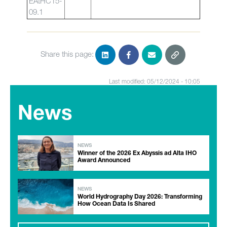
EAtHC15-
09.1
Share this page:
Last modified: 05/12/2024 - 10:05
News
NEWS
Winner of the 2026 Ex Abyssis ad Alta IHO
Award Announced
NEWS
World Hydrography Day 2026: Transforming
How Ocean Data Is Shared