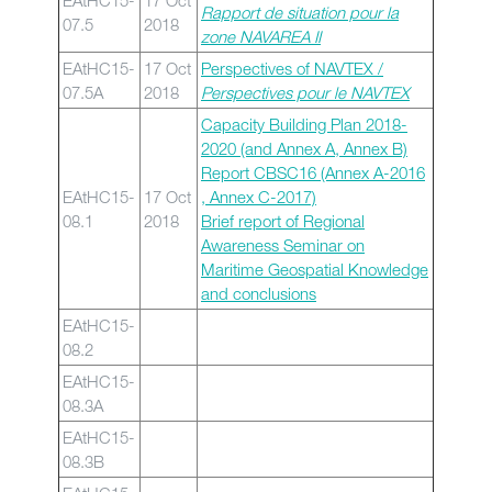
EAtHC15-
17 Oct
Rapport de situation pour la
07.5
2018
zone NAVAREA II
EAtHC15-
17 Oct
Perspectives of NAVTEX /
07.5A
2018
Perspectives pour le NAVTEX
Capacity Building Plan 2018-
2020 (and Annex A, Annex B)
Report CBSC16 (Annex A-2016
EAtHC15-
17 Oct
, Annex C-2017)
08.1
2018
Brief report of Regional
Awareness Seminar on
Maritime Geospatial Knowledge
and conclusions
EAtHC15-
08.2
EAtHC15-
08.3A
EAtHC15-
08.3B