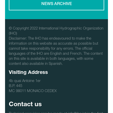
NEWS ARCHIVE
© Copyright 2022 International Hydrographic Organization
(IHO)
Disclaimer: The IHO has endeavoured to make the
information on this website as accurate as possible but
cannot take responsibility for any errors. The official
languages of the IHO are English and French. The content
on this site is available in both languages, with some
content also available in Spanish.
Visiting Address
4b quai Antoine 1er
B.P. 445
MC 98011 MONACO CEDEX
Contact us