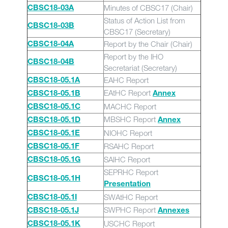
Minutes of CBSC17 (Chair)
CBSC18-03A
Status of Action List from
CBSC18-03B
CBSC17 (Secretary)
Report by the Chair (Chair)
CBSC18-04A
Report by the IHO
CBSC18-04B
Secretariat (Secretary)
EAHC Report
CBSC18-05.1A
EAtHC Report
CBSC18-05.1B
Annex
MACHC Report
CBSC18-05.1C
MBSHC Report
CBSC18-05.1D
Annex
NIOHC Report
CBSC18-05.1E
RSAHC Report
CBSC18-05.1F
SAIHC Report
CBSC18-05.1G
SEPRHC Report
CBSC18-05.1H
Presentation
SWAtHC Report
CBSC18-05.1I
SWPHC Report
CBSC18-05.1J
Annexes
USCHC Report
CBSC18-05.1K