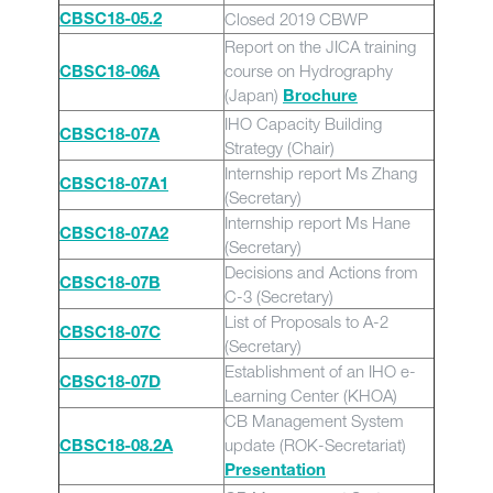
Closed 2019 CBWP
CBSC18-05.2
Report on the JICA training
course on Hydrography
CBSC18-06A
(Japan)
Brochure
IHO Capacity Building
CBSC18-07A
Strategy (Chair)
Internship report Ms Zhang
CBSC18-07A1
(Secretary)
Internship report Ms Hane
CBSC18-07A2
(Secretary)
Decisions and Actions from
CBSC18-07B
C-3 (Secretary)
List of Proposals to A-2
CBSC18-07C
(Secretary)
Establishment of an IHO e-
CBSC18-07D
Learning Center (KHOA)
CB Management System
update (ROK-Secretariat)
CBSC18-08.2A
Presentation