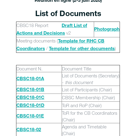
Réunion en ligne (2-3 juin 2020)
List of Documents
CBSC18 Report
Draft List of
Photograph
v2
Actions and Decisions
Meeting documents (
Template for RHC CB
/
)
Coordinators
Template for other documents
Document N.
Document Title
List of Documents (Secretary)
CBSC18-01A
-
this document
List of Participants (Chair)
CBSC18-01B
CBSC Membership (Chair)
CBSC18-01C
ToR and RoP (Chair)
CBSC18-01D
ToR for the CB Coordinators
CBSC18-01E
(Chair)
Agenda and Timetable
CBSC18-02
(Chair)