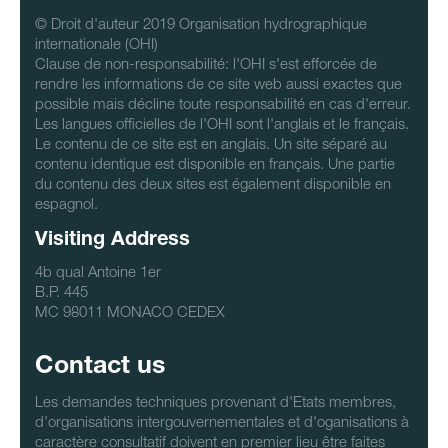
© Droit d'auteur 2019 Organisation hydrographique
internationale (OHI)
Clause de non-responsabilité: l'OHI s'est efforcée de
rendre les informations de ce site web aussi exactes que
possible mais décline toute responsabilité en cas d'erreur.
Les langues officielles de l'OHI sont l'anglais et le français.
Le contenu de ce site est en anglais. Un site séparé au
contenu identique est disponible en français. Une partie
du contenu des deux sites est également disponible en
espagnol.
Visiting Address
4b qual Antoine 1er
B.P. 445
MC 98011 MONACO CEDEX
Contact us
Les demandes techniques provenant d'Etats membres,
d'organisations intergouvernementales et d'oganisations à
caractère consultatif doivent en premier lieu être faites