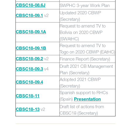
SWPHC 3-year Work Plan
CBSC18-08.6J
Updated 2020 CBWP
v2
CBSC18-09.1
(Secretary)
Request to amend TV to
Bolivia on 2020 CBWP
CBSC18-09.1A
(SWAtHC)
Request to amend TV to
CBSC18-09.1B
Togo on 2020 CBWP (EAtHC)
v2
Finance Report (Secretary)
CBSC18-09.2
Draft 2021 CB Management
v4
CBSC18-09.3
Plan (Secretary)
Adopted 2021 CBWP
CBSC18-09.4
(Secretary)
Spanish support to RHCs
CBSC18-11
(Spain)
Presentation
Draft list of actions from
v2
CBSC18-13
CBSC18 (Secretary)