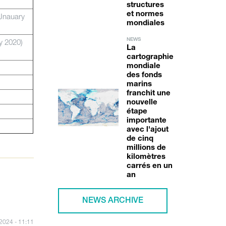
structures
et normes
Jnauary
mondiales
ry 2020)
NEWS
La
cartographie
mondiale
des fonds
marins
franchit une
nouvelle
étape
importante
avec l'ajout
de cinq
millions de
kilomètres
carrés en un
an
NEWS ARCHIVE
/2024 - 11:11