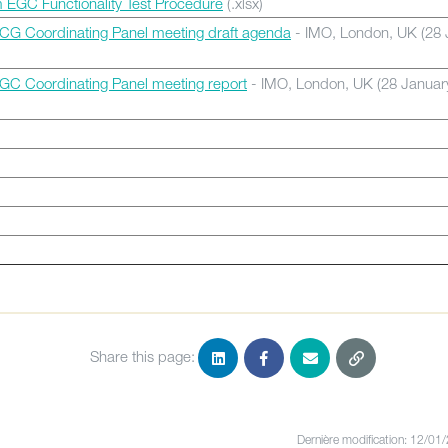
m EGC Functionality Test Procedure
(.xlsx)
CG Coordinating Panel meeting draft agenda
- IMO, London, UK (28 
0)
GC Coordinating Panel meeting report
- IMO, London, UK (28 Janua
Share this page:
Dernière modification: 12/01