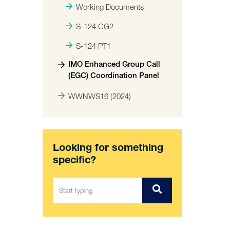
Working Documents
S-124 CG2
S-124 PT1
IMO Enhanced Group Call
(EGC) Coordination Panel
WWNWS16 (2024)
Looking for something
specific?