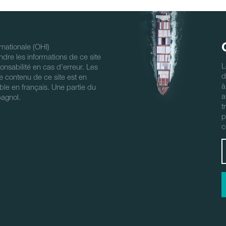
nationale (OHI)
ndre les informations de ce site
L
nsabilité en cas d'erreur. Les
d
 Le contenu de ce site est en
à
ble en français. Une partie du
a
pagnol.
t
p
c