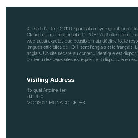
© Droit d'auteur 2019 Organisation hydrographique inter
Clause de non-responsabilité: l'OHI s'est efforcée de re
web aussi exactes que possible mais décline toute respo
langues officielles de l'OHI sont l'anglais et le français.
anglais. Un site séparé au contenu identique est disponi
contenu des deux sites est également disponible en es
Visiting Address
4b qual Antoine 1er
B.P. 445
MC 98011 MONACO CEDEX