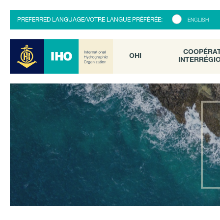
COOPÉRATI
OHI
PREFERRED LANGUAGE/VOTRE LANGUE PRÉFÉRÉE:
ENGLISH
INTERRÉGION
COOPÉRA
OHI
INTERRÉGI