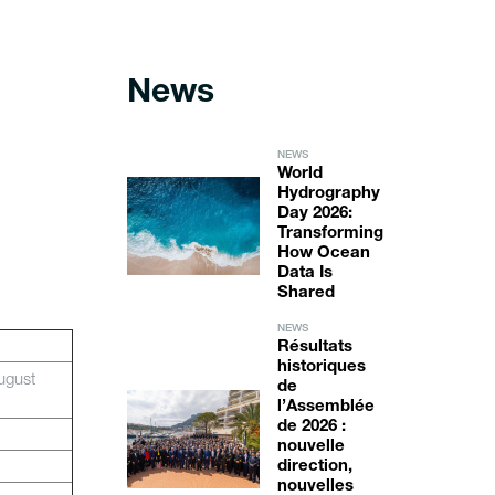
News
NEWS
World
Hydrography
Day 2026:
Transforming
How Ocean
Data Is
Shared
NEWS
Résultats
historiques
ugust
de
l’Assemblée
de 2026 :
nouvelle
direction,
nouvelles