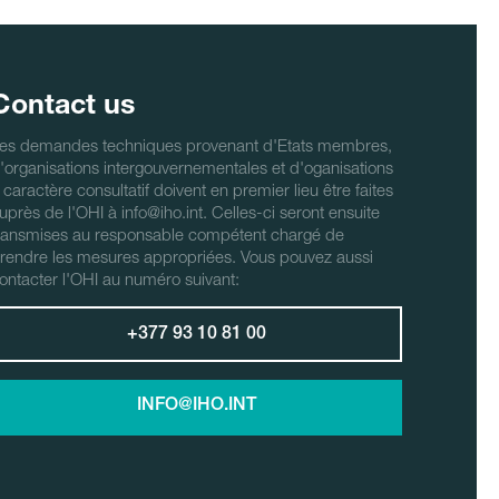
Contact us
es demandes techniques provenant d'Etats membres,
'organisations intergouvernementales et d'oganisations
 caractère consultatif doivent en premier lieu être faites
uprès de l'OHI à info@iho.int. Celles-ci seront ensuite
ransmises au responsable compétent chargé de
rendre les mesures appropriées. Vous pouvez aussi
ontacter l'OHI au numéro suivant:
+377 93 10 81 00
INFO@IHO.INT