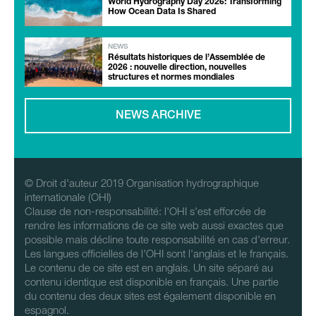
World Hydrography Day 2026: Transforming
How Ocean Data Is Shared
NEWS
Résultats historiques de l’Assemblée de
2026 : nouvelle direction, nouvelles
structures et normes mondiales
NEWS ARCHIVE
© Droit d'auteur 2019 Organisation hydrographique
internationale (OHI)
Clause de non-responsabilité: l'OHI s'est efforcée de
rendre les informations de ce site web aussi exactes que
possible mais décline toute responsabilité en cas d'erreur.
Les langues officielles de l'OHI sont l'anglais et le français.
Le contenu de ce site est en anglais. Un site séparé au
contenu identique est disponible en français. Une partie
du contenu des deux sites est également disponible en
espagnol.