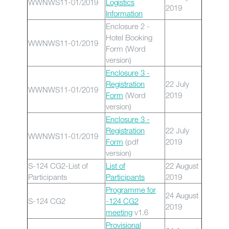
WWNWS11-01/2019
Logistics
2019
Information
Enclosure 2 -
Hotel Booking
WWNWS11-01/2019
Form (Word
version)
Enclosure 3 -
Registration
22 July
WWNWS11-01/2019
Form
(Word
2019
version)
Enclosure 3 -
Registration
22 July
WWNWS11-01/2019
Form
(pdf
2019
version)
S-124 CG2-List of
List of
22 August
Participants
Participants
2019
Programme for
24 August
S-124 CG2
-124 CG2
2019
meeting
v1.6
Provisional