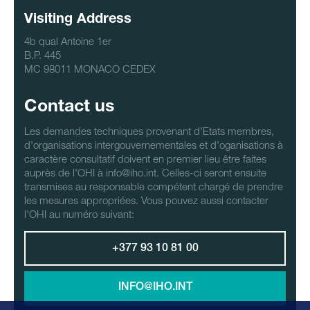
Visiting Address
4b qual Antoine 1er
B.P. 445
MC 98011 MONACO CEDEX
Contact us
Les demandes techniques provenant d'Etats membres,
d'organisations intergouvernementales et d'oganisations à
caractère consultatif doivent en premier lieu être faites
auprès de l'OHI à info@iho.int. Celles-ci seront ensuite
transmises au responsable compétent chargé de prendre
les mesures appropriées. Vous pouvez aussi contacter
l'OHI au numéro suivant:
+377 93 10 81 00
INFO@IHO.INT