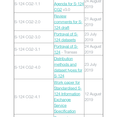
24 August
S-124 CG2-1.1
Agenda for S-124
2019
CG2
v3.0
Review
21 August
S-124 CG2-2.0
comments for S-
2019
124 draft
Portrayal of S-
23 July
S-124 CG2-3.0
124 datasets
2019
Portrayal of S-
24 August
S-124 CG2-3.1
124
- Transas
2019
Distribution
methods and
23 July
S-124 CG2-4.0
dataset types for
2019
S-124
Work paper for
Standardised S-
124 Information
12 August
S-124 CG2-4.1
Exchange
2019
Service
Specification