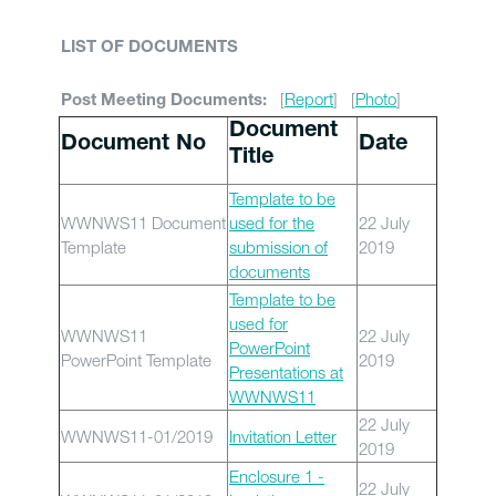
LIST OF DOCUMENTS
[
Report
] [
Photo
]
Post Meeting Documents:
Document
Document No
Date
Title
Template to be
WWNWS11 Document
used for the
22 July
Template
submission of
2019
documents
Template to be
used for
WWNWS11
22 July
PowerPoint
PowerPoint Template
2019
Presentations at
WWNWS11
22 July
WWNWS11-01/2019
Invitation Letter
2019
Enclosure 1 -
22 July