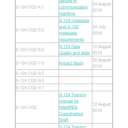
Secure ip
24 August
S-124 CG2-4.1
communication
2019
maritime
S-124 metadata
and S-100
24 July
S-124 CG2-5.0
metadata
2019
requirements
S-124 Data
12 August
S-124 CG2-6.0
Quality and tests
2019
22 August
S-124 CG2-7.0
Impact Study
2019
S-124 CG2-8.0
S-124 CG2-9.0
S-124 CG2-9.1
S-124 Training
manual for
12 August
S-124 CG2
NAVAREA
2019
Coordinators
Draft
S-124 Training