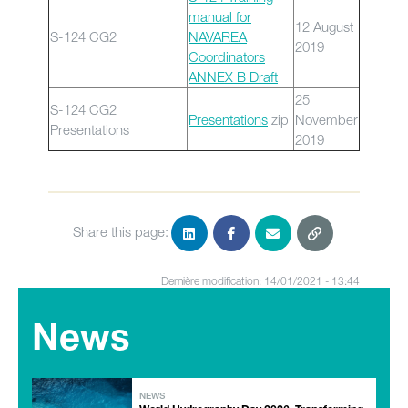
manual for
12 August
S-124 CG2
NAVAREA
2019
Coordinators
ANNEX B Draft
25
S-124 CG2
Presentations
zip
November
Presentations
2019
Share this page:
Dernière modification: 14/01/2021 - 13:44
News
NEWS