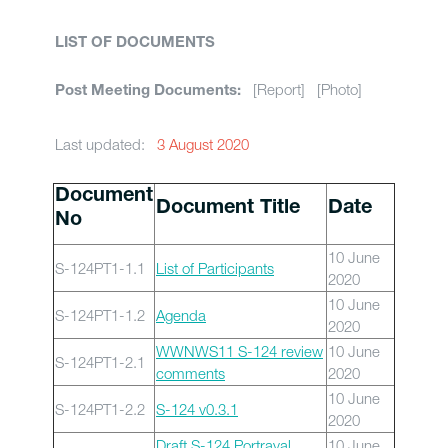
LIST OF DOCUMENTS
[Report] [Photo]
Post Meeting Documents:
Last updated:
3 August 2020
Document
Document Title
Date
No
10 June
S-124PT1-1.1
List of Participants
2020
10 June
S-124PT1-1.2
Agenda
2020
WWNWS11 S-124 review
10 June
S-124PT1-2.1
comments
2020
10 June
S-124PT1-2.2
S-124 v0.3.1
2020
Draft S-124 Portrayal
10 June