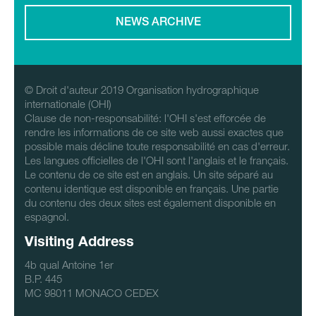
NEWS ARCHIVE
© Droit d'auteur 2019 Organisation hydrographique
internationale (OHI)
Clause de non-responsabilité: l'OHI s'est efforcée de
rendre les informations de ce site web aussi exactes que
possible mais décline toute responsabilité en cas d'erreur.
Les langues officielles de l'OHI sont l'anglais et le français.
Le contenu de ce site est en anglais. Un site séparé au
contenu identique est disponible en français. Une partie
du contenu des deux sites est également disponible en
espagnol.
Visiting Address
4b qual Antoine 1er
B.P. 445
MC 98011 MONACO CEDEX