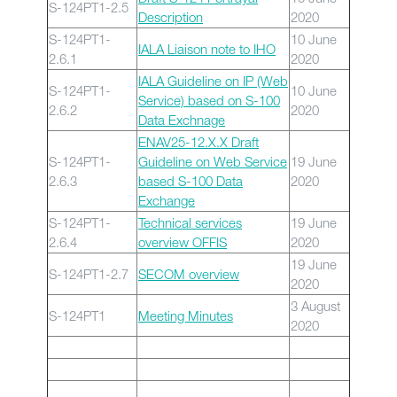
S-124PT1-2.5
Description
2020
S-124PT1-
10 June
IALA Liaison note to IHO
2.6.1
2020
IALA Guideline on IP (Web
S-124PT1-
10 June
Service) based on S-100
2.6.2
2020
Data Exchnage
ENAV25-12.X.X Draft
S-124PT1-
Guideline on Web Service
19 June
2.6.3
based S-100 Data
2020
Exchange
S-124PT1-
Technical services
19 June
2.6.4
overview OFFIS
2020
19 June
S-124PT1-2.7
SECOM overview
2020
3 August
S-124PT1
Meeting Minutes
2020