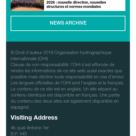
2026 : nouvelle direction, nouvelles
structures et normes mondiales
NEWS ARCHIVE
© Droit d'auteur 2019 Organisation hydrographique
internationale (OHI)
Clause de non-responsabilité: l'OHI s'est efforcée de
rendre les informations de ce site web aussi exactes que
possible mais décline toute responsabilité en cas d'erreur.
Les langues officielles de l'OHI sont l'anglais et le français.
Le contenu de ce site est en anglais. Un site séparé au
contenu identique est disponible en français. Une partie
du contenu des deux sites est également disponible en
espagnol.
Visiting Address
4b qual Antoine 1er
B.P. 445