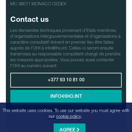
MC 98011 MONACO CEDEX
Contact us
Les demandes techniques provenant d'Etats membres,
d'organisations intergouvernementales et d'oganisations à
caractère consultatif doivent en premier lieu être faites
auprès de l'OHI à info@iho.int. Celles-ci seront ensuite
transmises au responsable compétent chargé de prendre
les mesures appropriées. Vous pouvez aussi contacter
l'OHI au numéro suivant:
+377 93 10 81 00
INFO@IHO.INT
This website uses cookies. To use our website you must agree with
our
cookie policy
.
LANGUAGE:
AGREE