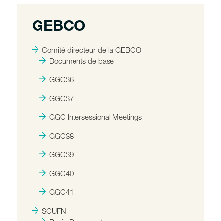
GEBCO
Comité directeur de la GEBCO
Documents de base
GGC36
GGC37
GGC Intersessional Meetings
GGC38
GGC39
GGC40
GGC41
SCUFN