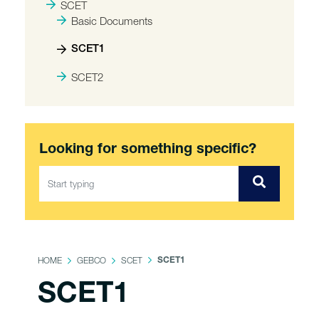
SCET
Basic Documents
SCET1
SCET2
Looking for something specific?
HOME
GEBCO
SCET
SCET1
SCET1