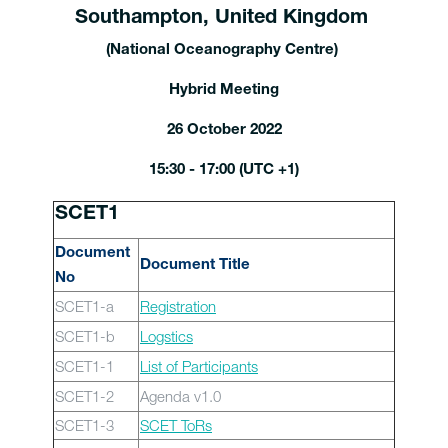
Southampton, United Kingdom
(National Oceanography Centre)
Hybrid Meeting
26 October 2022
15:30 - 17:00 (UTC +1)
SCET1
Document
Document Title
No
SCET1-a
Registration
SCET1-b
Logstics
SCET1-1
List of Participants
SCET1-2
Agenda v1.0
SCET1-3
SCET ToRs