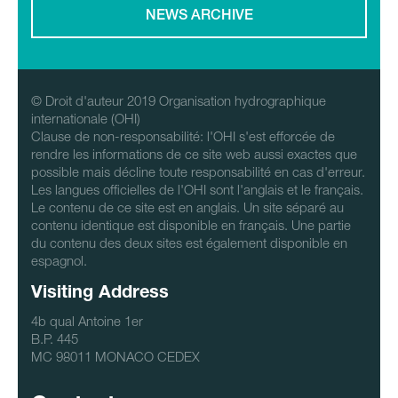
NEWS ARCHIVE
© Droit d'auteur 2019 Organisation hydrographique
internationale (OHI)
Clause de non-responsabilité: l'OHI s'est efforcée de
rendre les informations de ce site web aussi exactes que
possible mais décline toute responsabilité en cas d'erreur.
Les langues officielles de l'OHI sont l'anglais et le français.
Le contenu de ce site est en anglais. Un site séparé au
contenu identique est disponible en français. Une partie
du contenu des deux sites est également disponible en
espagnol.
Visiting Address
4b qual Antoine 1er
B.P. 445
MC 98011 MONACO CEDEX