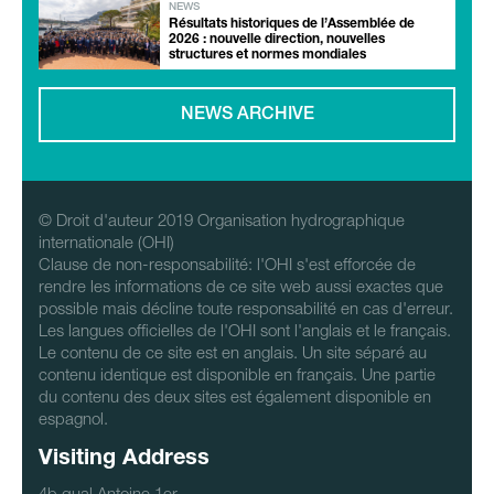
NEWS
Résultats historiques de l’Assemblée de
2026 : nouvelle direction, nouvelles
structures et normes mondiales
NEWS ARCHIVE
© Droit d'auteur 2019 Organisation hydrographique
internationale (OHI)
Clause de non-responsabilité: l'OHI s'est efforcée de
rendre les informations de ce site web aussi exactes que
possible mais décline toute responsabilité en cas d'erreur.
Les langues officielles de l'OHI sont l'anglais et le français.
Le contenu de ce site est en anglais. Un site séparé au
contenu identique est disponible en français. Une partie
du contenu des deux sites est également disponible en
espagnol.
Visiting Address
4b qual Antoine 1er