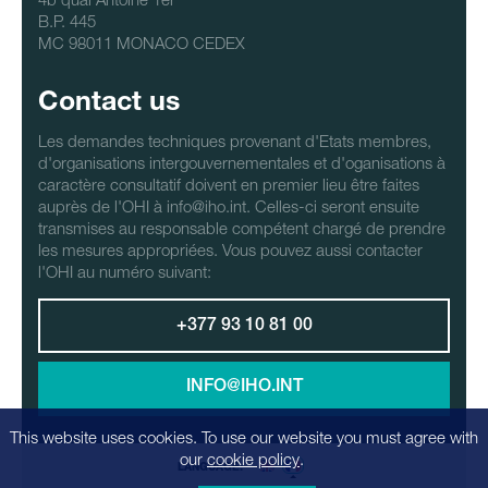
B.P. 445
MC 98011 MONACO CEDEX
Contact us
Les demandes techniques provenant d'Etats membres,
d'organisations intergouvernementales et d'oganisations à
caractère consultatif doivent en premier lieu être faites
auprès de l'OHI à info@iho.int. Celles-ci seront ensuite
transmises au responsable compétent chargé de prendre
les mesures appropriées. Vous pouvez aussi contacter
l'OHI au numéro suivant:
+377 93 10 81 00
INFO@IHO.INT
This website uses cookies. To use our website you must agree with
our
cookie policy
.
LANGUAGE: